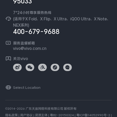
95033
环保回收
国补营业执照
隐私中心
安全公告
7*24小时尊享服务热线
无线电发射设备销售备案
可持续发展
(适用于X Fold、X Flip、X Ultra、iQOO Ultra、X Note、
服务隐私政策
NEX系列)
vivo 蔡司影像
400-679-9688
Log还原LUTs下载
开发者社区
服务监督邮箱
vivo 办公套件
vivo@vivo.com.cn
蓝河操作系统
关注vivo
vivo 通信
vivo 智能车载
Select Location
©2014-2026 广东天宸网络科技有限公司 版权所有
隐私政策
|
用户协议
|
资质主体
|
粤B2-20150324
|
粤ICP备14052990号-2
|