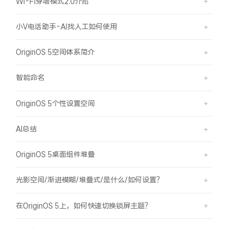
Wi-Fi穿墙模式2.0介绍
小V电话助手-AI找人工如何使用
OriginOS 5空间体系简介
智能命名
OriginOS 5个性设置空间
AI总结
OriginOS 5桌面组件堆叠
光影空间/渐进模糊/堆叠式/是什么/如何设置？
在OriginOS 5上，如何快速切换锁屏主题？