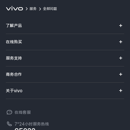
服务
全部问题
了解产品
X系列
在线购买
S系列
官方商城
服务支持
Y系列
选购手机
真伪查询
iQOO手机
商务合作
选购配件
服务网点
智能硬件
供应商协同平台
订单查询
关于vivo
查找手机
T系列
开放平台
官网APP下载
vivo 简介
常见问题
NEX系列
vivo 企业业务
在线客服
工作机会
服务政策
廉正合规
7*24小时服务热线
新闻资讯