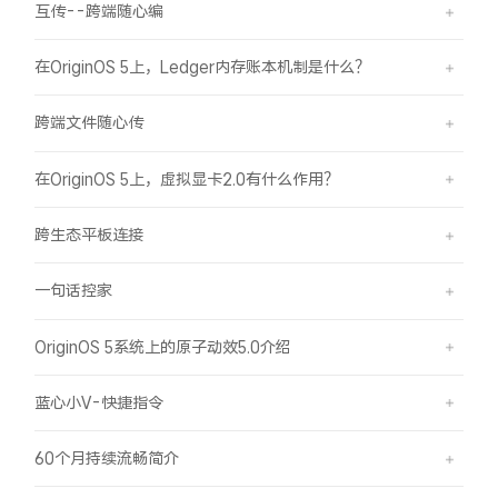
互传--跨端随心编
iQOO Neo11
iQOO 15
全部Y机型
对比Y机型
在OriginOS 5上，Ledger内存账本机制是什么？
vivo WATCH GT 2
vivo Vision
全部iQOO机型
对比iQOO机型
跨端文件随心传
全部智能硬件
在OriginOS 5上，虚拟显卡2.0有什么作用？
跨生态平板连接
一句话控家
OriginOS 5系统上的原子动效5.0介绍
蓝心小V-快捷指令
60个月持续流畅简介