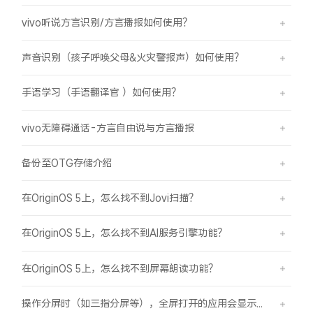
vivo听说方言识别/方言播报如何使用？
声音识别（孩子呼唤父母&火灾警报声）如何使用？
手语学习（手语翻译官 ）如何使用？
vivo无障碍通话-方言自由说与方言播报
备份至OTG存储介绍
在OriginOS 5上，怎么找不到Jovi扫描？
在OriginOS 5上，怎么找不到AI服务引擎功能？
在OriginOS 5上，怎么找不到屏幕朗读功能？
操作分屏时（如三指分屏等），全屏打开的应用会显示在屏幕顶部，之前是分半屏