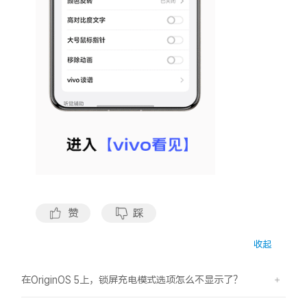
X300 Pro
X300
S30 Pro mini
S30
Y500 Pro
Y500
iQOO 15 Ultra
iQOO Z11 Turbo
iQOO Pad6 Pro
iQOO TWS 5e
X Fold5
X200 Ultra
赞
踩
S20 Pro
S20
全部X机型
对比X机型
收起
Y50 5G
Y50m 5G
全部S机型
对比S机型
在OriginOS 5上，锁屏充电模式选项怎么不显示了？