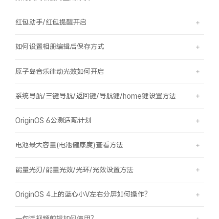
红包助手/红包提醒开启
如何设置相册编辑后保存方式
原子岛音乐律动光效如何开启
系统导航/三键导航/返回键/导航键/home键设置方法
OriginOS 6公测适配计划
电池最大容量(电池健康度)查看方法
能量光刃/能量光效/光环/光效设置方法
OriginOS 4上的蓝心小V左右分屏如何操作？
一句话视频剪辑如何使用？