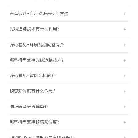
iQOO Neo11
iQOO 15
全部Y机型
对比Y机型
声音识别-自定义听声使用方法
vivo WATCH GT 2
vivo Vision
全部iQOO机型
对比iQOO机型
光线追踪技术有什么作用？
全部智能硬件
vivo看见-环境视频问答简介
哪些机型支持光线追踪技术？
vivo看见-智能记忆简介
帧感知调度有什么作用？
助听器蓝牙直连简介
哪些机型支持帧感知调度？
OriginOS 6.0续航方面有哪些提升