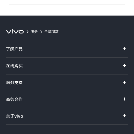
服务
全部问题
了解产品
X系列
在线购买
S系列
官方商城
服务支持
Y系列
选购手机
真伪查询
iQOO手机
商务合作
选购配件
服务网点
智能硬件
供应商协同平台
订单查询
关于vivo
查找手机
T系列
开放平台
官网APP下载
vivo 简介
常见问题