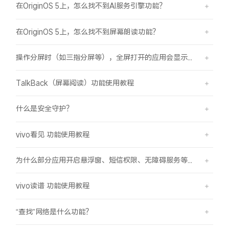
在OriginOS 5上，怎么找不到AI服务引擎功能？
在OriginOS 5上，怎么找不到屏幕朗读功能？
操作分屏时（如三指分屏等），全屏打开的应用会显示在屏幕顶部，之前是分半屏
TalkBack（屏幕阅读）功能使用教程
什么是安全守护？
vivo看见 功能使用教程
为什么部分应用开启悬浮窗、短信权限、无障碍服务等功能时会弹受限提示框？
vivo读谱 功能使用教程
“查找”网络是什么功能？