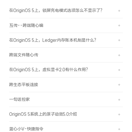
S60
S60 元气版
在OriginOS 5上，锁屏充电模式选项怎么不显示了？
Y600 Turbo
Y600 Pro
互传--跨端随心编
iQOO Z11i
iQOO 15T
在OriginOS 5上，Ledger内存账本机制是什么？
vivo TWS 5 Pro
vivo Pad6 Pro
跨端文件随心传
X300 Ultra
X300s
在OriginOS 5上，虚拟显卡2.0有什么作用？
S50 Pro mini
S50
跨生态平板连接
Y6
Y60
一句话控家
iQOO Z11
iQOO Z11x
OriginOS 5系统上的原子动效5.0介绍
蓝心小V-快捷指令
vivo 头戴降噪耳机
vivo TWS 5e