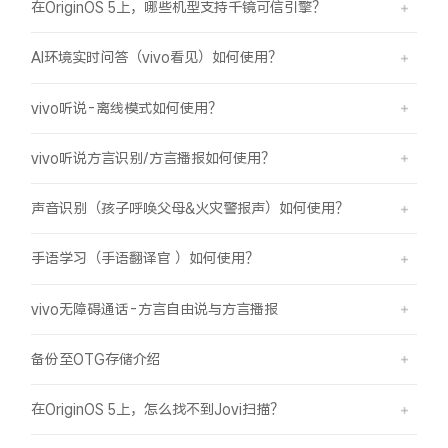
在OriginOS 5上，哪些机型支持千镜可信引擎？
AI环境实时问答（vivo看见）如何使用？
vivo听说-离线模式如何使用？
vivo听说方言识别/方言播报如何使用？
声音识别（孩子呼唤父母&火灾警报声）如何使用？
手语学习（手语翻译官 ）如何使用？
vivo无障碍通话-方言自由说与方言播报
备份至OTG存储介绍
在OriginOS 5上，怎么找不到Jovi扫描？