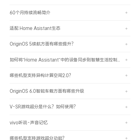
X300 Pro
X300
60个月持续流畅简介
S30 Pro mini
S30
适配 Home Asistant生态
OriginOS 5续航方面有哪些提升？
Y500 Pro
Y500
如何将“Home Assistant”中的设备同步到智慧生活控制？
iQOO 15 Ultra
iQOO Z11 Turbo
哪些机型支持异构计算空间2.0？
iQOO Pad6 Pro
iQOO TWS 5e
OriginOS 6.0智能车载方面有哪些升级
X Fold5
X200 Ultra
V-SR游戏超分是什么？如何使用？
S20 Pro
S20
全部X机型
对比X机型
vivo听说-声音记忆
Y50 5G
Y50m 5G
全部S机型
对比S机型
哪些机型支持游戏超分功能？