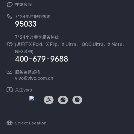
NEX系列
vivo 企业业务
在线客服
工作机会
服务政策
廉正合规
7*24小时服务热线
新闻资讯
95033
环保回收
国补营业执照
隐私中心
安全公告
7*24小时尊享服务热线
无线电发射设备销售备案
可持续发展
(适用于X Fold、X Flip、X Ultra、iQOO Ultra、X Note、
服务隐私政策
NEX系列)
vivo 蔡司影像
400-679-9688
Log还原LUTs下载
开发者社区
服务监督邮箱
vivo 办公套件
vivo@vivo.com.cn
蓝河操作系统
关注vivo
vivo 通信
vivo 智能车载
Select Location