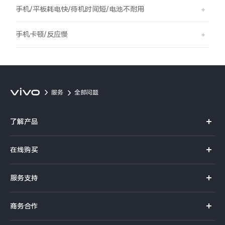
S60
S60 元气版
手机/平板耗电快/待机时间短/电池不耐用
Y600 Turbo
Y600 Pro
手机卡顿/反应慢
iQOO Z11i
iQOO 15T
vivo TWS 5 Pro
vivo Pad6 Pro
服务
全部问题
X300 Ultra
X300s
了解产品
S50 Pro mini
S50
X系列
在线购买
S系列
Y6
Y60
官方商城
服务支持
Y系列
选购手机
iQOO Z11
iQOO Z11x
真伪查询
iQOO手机
商务合作
选购配件
服务网点
vivo 头戴降噪耳机
vivo TWS 5e