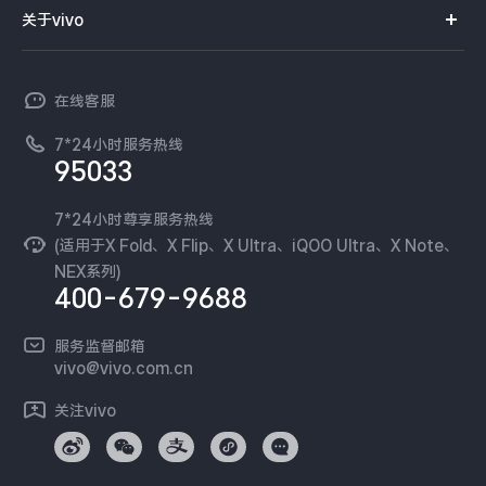
智能硬件
供应商协同平台
订单查询
关于vivo
查找手机
X300 Pro
X300
T系列
开放平台
官网APP下载
vivo 简介
常见问题
NEX系列
vivo 企业业务
S30 Pro mini
S30
在线客服
工作机会
服务政策
廉正合规
7*24小时服务热线
新闻资讯
Y500 Pro
Y500
95033
环保回收
国补营业执照
隐私中心
iQOO 15 Ultra
iQOO Z11 Turbo
安全公告
7*24小时尊享服务热线
无线电发射设备销售备案
可持续发展
(适用于X Fold、X Flip、X Ultra、iQOO Ultra、X Note、
服务隐私政策
NEX系列)
iQOO Pad6 Pro
iQOO TWS 5e
vivo 蔡司影像
400-679-9688
Log还原LUTs下载
X Fold5
X200 Ultra
开发者社区
服务监督邮箱
vivo 办公套件
vivo@vivo.com.cn
S20 Pro
S20
全部X机型
对比X机型
蓝河操作系统
关注vivo
vivo 通信
Y50 5G
Y50m 5G
全部S机型
对比S机型
vivo 智能车载