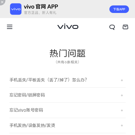
热门问题
（共有6条相关）
手机丢失/平板丢失（丢了/掉了）怎么办？
忘记密码/锁屏密码
忘记vivo账号密码
X300 E
X Fold6
手机发热/设备发热/发烫