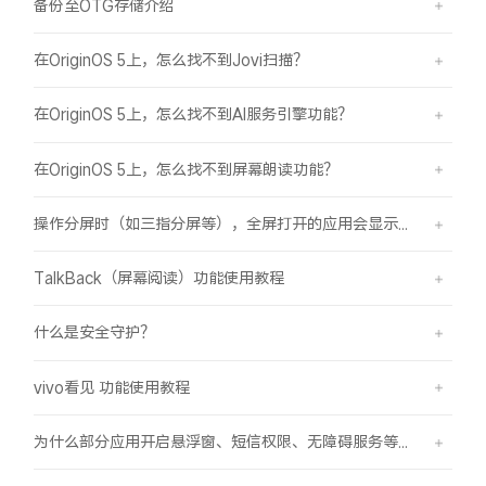
备份至OTG存储介绍
在OriginOS 5上，怎么找不到Jovi扫描？
在OriginOS 5上，怎么找不到AI服务引擎功能？
在OriginOS 5上，怎么找不到屏幕朗读功能？
操作分屏时（如三指分屏等），全屏打开的应用会显示在屏幕顶部，之前是分半屏
TalkBack（屏幕阅读）功能使用教程
什么是安全守护？
vivo看见 功能使用教程
为什么部分应用开启悬浮窗、短信权限、无障碍服务等功能时会弹受限提示框？