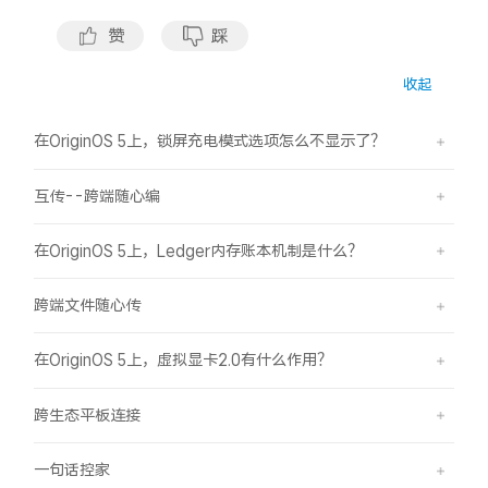
赞
踩
X300 Pro
X300
收起
S30 Pro mini
S30
在OriginOS 5上，锁屏充电模式选项怎么不显示了？
Y500 Pro
Y500
互传--跨端随心编
iQOO 15 Ultra
iQOO Z11 Turbo
在OriginOS 5上，Ledger内存账本机制是什么？
iQOO Pad6 Pro
iQOO TWS 5e
跨端文件随心传
X Fold5
X200 Ultra
在OriginOS 5上，虚拟显卡2.0有什么作用？
S20 Pro
S20
全部X机型
对比X机型
跨生态平板连接
Y50 5G
Y50m 5G
全部S机型
对比S机型
一句话控家