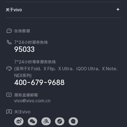
服务网点
智能硬件
供应商协同平台
订单查询
关于vivo
查找手机
T系列
开放平台
官网APP下载
vivo 简介
常见问题
NEX系列
vivo 企业业务
在线客服
工作机会
服务政策
廉正合规
7*24小时服务热线
新闻资讯
95033
环保回收
国补营业执照
隐私中心
安全公告
7*24小时尊享服务热线
无线电发射设备销售备案
可持续发展
(适用于X Fold、X Flip、X Ultra、iQOO Ultra、X Note、
服务隐私政策
NEX系列)
vivo 蔡司影像
400-679-9688
Log还原LUTs下载
开发者社区
服务监督邮箱
vivo 办公套件
vivo@vivo.com.cn
蓝河操作系统
关注vivo
vivo 通信