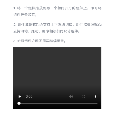
S60
S60 元气版
1. 将一个组件拖放到另一个相同尺寸的组件上，即可将
组件堆叠起来。
Y600 Turbo
Y600 Pro
2. 组件堆叠收起态支持上下滑动切换，组件堆叠编辑态
支持滑动、拖动、删除和添加同尺寸组件。
iQOO Z11i
iQOO 15T
3. 堆叠组件之间不能再继续重叠。
vivo TWS 5 Pro
vivo Pad6 Pro
X300 Ultra
X300s
S50 Pro mini
S50
Y6
Y60
iQOO Z11
iQOO Z11x
vivo 头戴降噪耳机
vivo TWS 5e