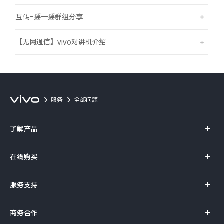
互传-摇一摇群组分享
【无网通信】vivo对讲机介绍
服务
全部问题
了解产品
X系列
在线购买
S系列
官方商城
服务支持
Y系列
选购手机
真伪查询
iQOO手机
商务合作
选购配件