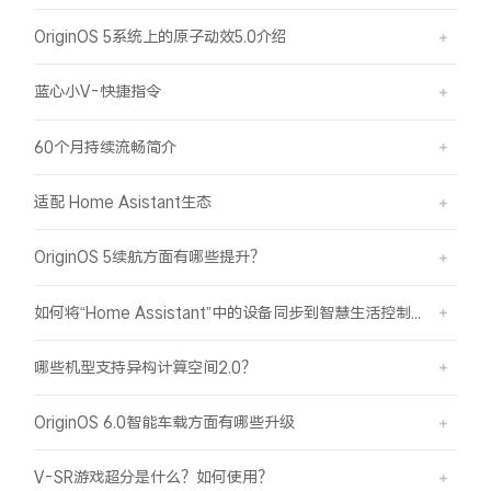
iQOO Neo11
iQOO 15
全部Y机型
对比Y机型
OriginOS 5系统上的原子动效5.0介绍
vivo WATCH GT 2
vivo Vision
全部iQOO机型
对比iQOO机型
蓝心小V-快捷指令
全部智能硬件
60个月持续流畅简介
适配 Home Asistant生态
OriginOS 5续航方面有哪些提升？
如何将“Home Assistant”中的设备同步到智慧生活控制？
哪些机型支持异构计算空间2.0？
OriginOS 6.0智能车载方面有哪些升级
V-SR游戏超分是什么？如何使用？