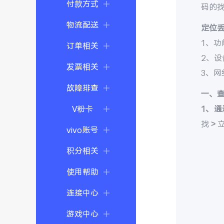
付款方式
码的
物流配送
定位
1、功
订单相关
2、
发票相关
3、
故障排查
一、
V粉卡
1、通
找 >
vivo账号
积分相关
使用帮助
连接中心
游戏中心