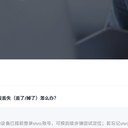
板丢失（丢了/掉了）怎么办？
设备已提前登录vivo账号，可按后续步骤尝试定位；若忘记vi