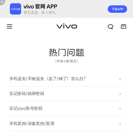
热门问题
（共有6条相关）
手机丢失/平板丢失（丢了/掉了）怎么办？
忘记密码/锁屏密码
忘记vivo账号密码
X300 E
X Fold6
手机发热/设备发热/发烫