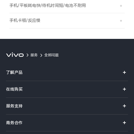
S60
S60 元气版
手机/平板耗电快/待机时间短/电池不耐用
Y600 Turbo
Y600 Pro
手机卡顿/反应慢
iQOO Neo11 至尊版 预约
iQOO Z11S 预约
vivo TWS 5 Pro
vivo Pad6 Pro
服务
全部问题
X300 Ultra
X300s
了解产品
S50 Pro mini
S50
X系列
在线购买
S系列
Y6
Y60
官方商城
服务支持
Y系列
选购手机
iQOO Z11i
iQOO 15T
真伪查询
iQOO手机
商务合作
选购配件
服务网点
vivo 头戴降噪耳机
vivo TWS 5e