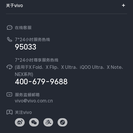
智能硬件
供应商协同平台
订单查询
关于vivo
查找手机
X300 Pro
X300
T系列
开放平台
官网APP下载
vivo 简介
常见问题
NEX系列
vivo 企业业务
S30 Pro mini
S30
在线客服
工作机会
服务政策
廉正合规
7*24小时服务热线
新闻资讯
Y500 Pro
Y500
95033
环保回收
国补营业执照
隐私中心
iQOO 15 Ultra
iQOO Z11 Turbo
安全公告
7*24小时尊享服务热线
无线电发射设备销售备案
可持续发展
(适用于X Fold、X Flip、X Ultra、iQOO Ultra、X Note、
服务隐私政策
NEX系列)
iQOO Pad6 Pro
iQOO TWS 5e
vivo 蔡司影像
400-679-9688
Log还原LUTs下载
X Fold5
X200 Ultra
开发者社区
服务监督邮箱
vivo 办公套件
vivo@vivo.com.cn
S20 Pro
S20
全部X机型
对比X机型
蓝河操作系统
关注vivo
vivo 通信
Y50 5G
Y50m 5G
全部S机型
对比S机型
vivo 智能车载