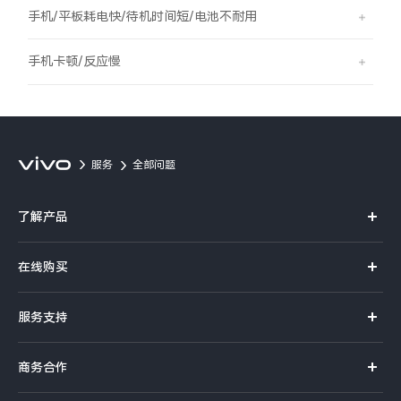
S60
S60 元气版
手机/平板耗电快/待机时间短/电池不耐用
Y600 Turbo
Y600 Pro
手机卡顿/反应慢
iQOO Z11i
iQOO 15T
vivo TWS 5 Pro
vivo Pad6 Pro
服务
全部问题
X300 Ultra
X300s
了解产品
S50 Pro mini
S50
X系列
在线购买
S系列
Y6
Y60
官方商城
服务支持
Y系列
选购手机
iQOO Z11
iQOO Z11x
真伪查询
iQOO手机
商务合作
选购配件
服务网点
vivo 头戴降噪耳机
vivo TWS 5e