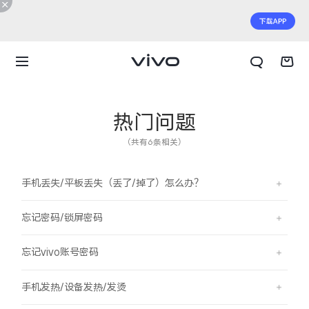
热门问题
（共有6条相关）
手机丢失/平板丢失（丢了/掉了）怎么办？
忘记密码/锁屏密码
忘记vivo账号密码
X300 E
X Fold6
手机发热/设备发热/发烫