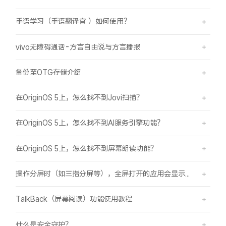
手语学习（手语翻译官 ）如何使用？
vivo无障碍通话-方言自由说与方言播报
备份至OTG存储介绍
在OriginOS 5上，怎么找不到Jovi扫描？
在OriginOS 5上，怎么找不到AI服务引擎功能？
在OriginOS 5上，怎么找不到屏幕朗读功能？
操作分屏时（如三指分屏等），全屏打开的应用会显示在屏幕顶部，之前是分半屏
TalkBack（屏幕阅读）功能使用教程
什么是安全守护？