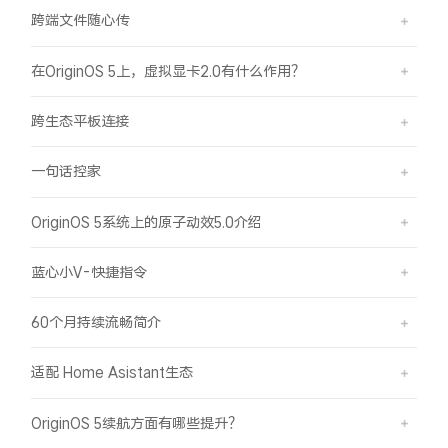
iQOO Neo11
iQOO 15
全部Y机型
对比Y机型
跨端文件随心传
vivo WATCH GT 2
vivo Vision
全部iQOO机型
对比iQOO机型
在OriginOS 5上，虚拟显卡2.0有什么作用？
跨生态平板连接
全部智能硬件
一句话控家
OriginOS 5系统上的原子动效5.0介绍
蓝心小V-快捷指令
60个月持续流畅简介
适配 Home Asistant生态
OriginOS 5续航方面有哪些提升？