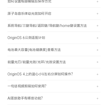
如何设置相册编辑后保存方式
原子岛音乐律动光效如何开启
系统导航/三键导航/返回键/导航键/home键设置方法
OriginOS 6公测适配计划
电池最大容量(电池健康度)查看方法
能量光刃/能量光效/光环/光效设置方法
OriginOS 4上的蓝心小V左右分屏如何操作？
一句话视频剪辑如何使用？
AI差旅助手有哪些功能？