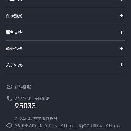
X系列
在线购买
S系列
官方商城
服务支持
Y系列
选购手机
真伪查询
iQOO手机
商务合作
选购配件
服务网点
智能硬件
供应商协同平台
订单查询
关于vivo
查找手机
T系列
开放平台
官网APP下载
vivo 简介
常见问题
NEX系列
vivo 企业业务
在线客服
工作机会
服务政策
廉正合规
7*24小时服务热线
新闻资讯
95033
环保回收
国补营业执照
隐私中心
安全公告
7*24小时尊享服务热线
无线电发射设备销售备案
可持续发展
(适用于X Fold、X Flip、X Ultra、iQOO Ultra、X Note、
服务隐私政策