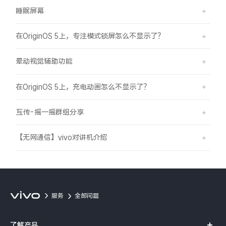
睡眠屏幕
在OriginOS 5上，专注模式锁屏怎么不显示了？
晕动视觉辅助功能
在OriginOS 5上，充电动画怎么不显示了？
互传-摇一摇群组分享
【无网通信】vivo对讲机介绍
服务
全部问题
了解产品