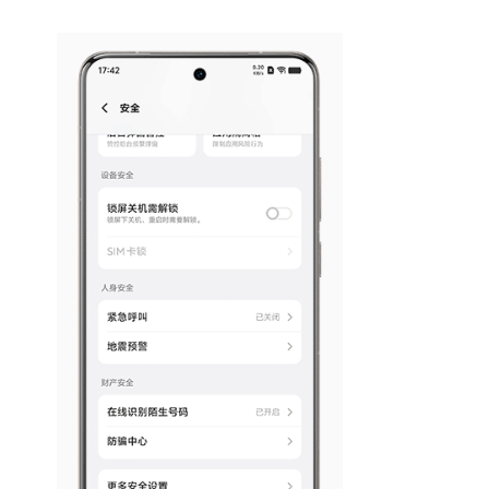
S60
S60 元气版
Y600 Turbo
Y600 Pro
iQOO Z11i
iQOO 15T
vivo TWS 5 Pro
vivo Pad6 Pro
X300 Ultra
X300s
S50 Pro mini
S50
Y6
Y60
iQOO Z11
iQOO Z11x
vivo 头戴降噪耳机
vivo TWS 5e