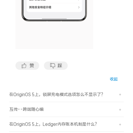
X300 Pro
X300
S30 Pro mini
S30
Y500 Pro
Y500
iQOO 15 Ultra
iQOO Z11 Turbo
赞
踩
iQOO Pad6 Pro
iQOO TWS 5e
收起
X Fold5
X200 Ultra
在OriginOS 5上，锁屏充电模式选项怎么不显示了？
S20 Pro
S20
全部X机型
对比X机型
互传--跨端随心编
Y50 5G
Y50m 5G
全部S机型
对比S机型
在OriginOS 5上，Ledger内存账本机制是什么？