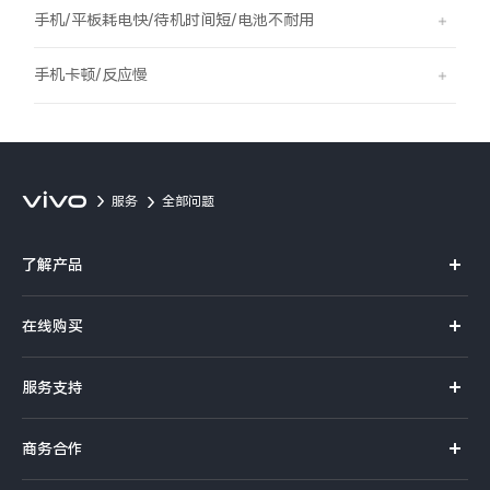
S60
S60 元气版
手机/平板耗电快/待机时间短/电池不耐用
Y600 Turbo
Y600 Pro
手机卡顿/反应慢
iQOO Z11i
iQOO 15T
vivo TWS 5 Pro
vivo Pad6 Pro
服务
全部问题
X300 Ultra
X300s
了解产品
S50 Pro mini
S50
X系列
在线购买
S系列
Y6
Y60
官方商城
服务支持
Y系列
选购手机
iQOO Z11
iQOO Z11x
真伪查询
iQOO手机
商务合作
选购配件
服务网点
vivo 头戴降噪耳机
vivo TWS 5e