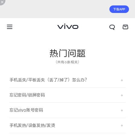
热门问题
（共有6条相关）
手机丢失/平板丢失（丢了/掉了）怎么办？
忘记密码/锁屏密码
忘记vivo账号密码
X300 E
X Fold6
手机发热/设备发热/发烫