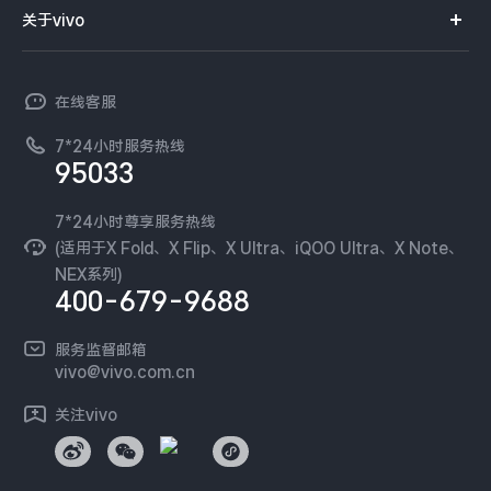
智能硬件
供应商协同平台
订单查询
关于vivo
查找手机
X300 Pro
X300
T系列
开放平台
官网APP下载
vivo 简介
常见问题
NEX系列
vivo 企业业务
S30 Pro mini
S30
在线客服
工作机会
服务政策
廉正合规
7*24小时服务热线
新闻资讯
Y500 Pro
Y500
95033
环保回收
国补营业执照
隐私中心
iQOO 15 Ultra
iQOO Z11 Turbo
安全公告
7*24小时尊享服务热线
无线电发射设备销售备案
可持续发展
(适用于X Fold、X Flip、X Ultra、iQOO Ultra、X Note、
服务隐私政策
NEX系列)
iQOO Pad6 Pro
iQOO TWS 5e
vivo 蔡司影像
400-679-9688
Log还原LUTs下载
X Fold5
X200 Ultra
开发者社区
服务监督邮箱
vivo 办公套件
vivo@vivo.com.cn
S20 Pro
S20
全部X机型
对比X机型
蓝河操作系统
关注vivo
vivo 通信
Y50 5G
Y50m 5G
全部S机型
对比S机型
vivo 智能车载