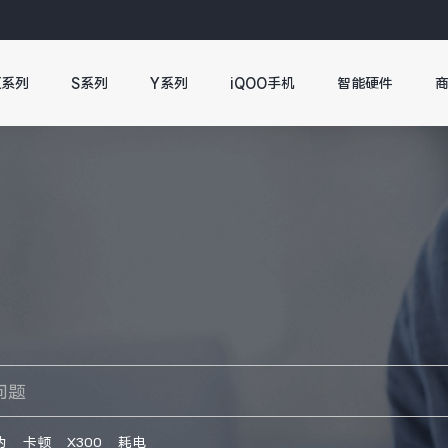
X系列
S系列
Y系列
iQOO手机
智能硬件
伪
卡顿
X300
耗电