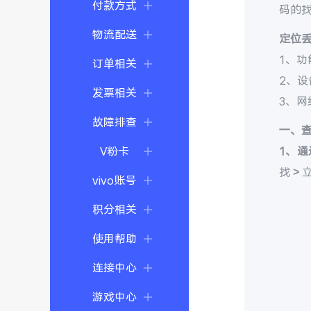
付款方式
码的
物流配送
定位
1、功
订单相关
2、
发票相关
3、
故障排查
一、
V粉卡
1、通
找 >
vivo账号
积分相关
使用帮助
连接中心
游戏中心