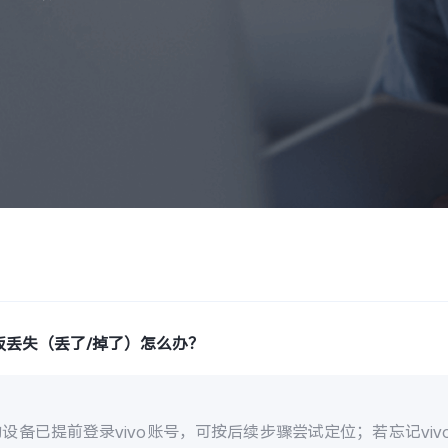
板丢失（丢了/掉了）怎么办？
设备已提前登录vivo账号，可按后续步骤尝试定位；若忘记vi