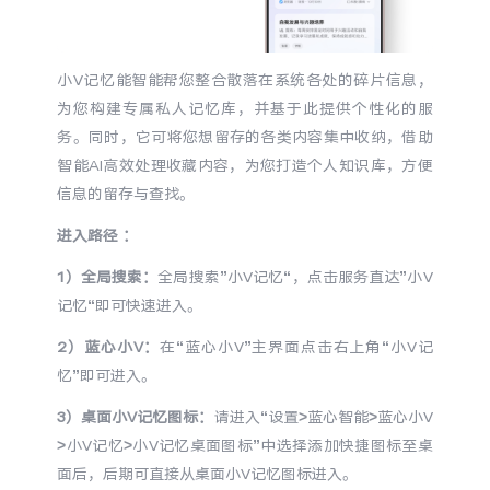
S60
S60 元气版
Y600 Turbo
Y600 Pro
小V记忆能智能帮您整合散落在系统各处的碎片信息，
为您构建专属私人记忆库，并基于此提供个性化的服
iQOO Z11i
iQOO 15T
务。同时，它可将您想留存的各类内容集中收纳，借助
智能AI高效处理收藏内容，为您打造个人知识库，方便
vivo TWS 5 Pro
vivo Pad6 Pro
信息的留存与查找。
进入路径 ：
X300 Ultra
X300s
1
）全局搜索：
全局搜索”小
V
记忆“，点击服务直达”小
V
S50 Pro mini
S50
记忆“即可快速进入。
2
）蓝心小
V
：
在“蓝心小
V
”主界面点击右上角“小
V
记
Y6
Y60
忆”即可进入。
3
）桌面小
V
记忆图标：
请进入“设置
>
蓝心智能
>
蓝心小
V
iQOO Z11
iQOO Z11x
>
小
V
记忆
>
小
V
记忆桌面图标”中选择添加快捷图标至桌
面后，后期可直接从桌面小
V
记忆图标进入。
vivo 头戴降噪耳机
vivo TWS 5e