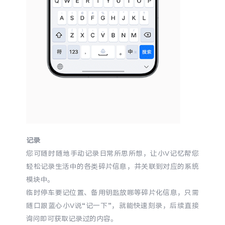
iQOO Neo11
iQOO 15
全部Y机型
对比Y机型
vivo WATCH GT 2
vivo Vision
全部iQOO机型
对比iQOO机型
全部智能硬件
记录
您可随时随地手动记录日常所思所想，让小V记忆帮您
轻松记录生活中的各类碎片信息，并关联到对应的系统
模块中。
临时停车要记位置、备用钥匙放哪等碎片化信息，只需
随口跟蓝心小V说“记一下”，就能快速刻录，后续直接
询问即可获取记录过的内容。