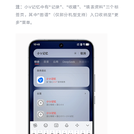
注：
小V记忆中有“记录”、“收藏”、“填表资料”三个标
X300 Pro
X300
签页，其中“图谱”（仅部分机型支持）入口收纳至“更
多”菜单。
S30 Pro mini
S30
Y500 Pro
Y500
iQOO 15 Ultra
iQOO Z11 Turbo
iQOO Pad6 Pro
iQOO TWS 5e
X Fold5
X200 Ultra
S20 Pro
S20
全部X机型
对比X机型
Y50 5G
Y50m 5G
全部S机型
对比S机型