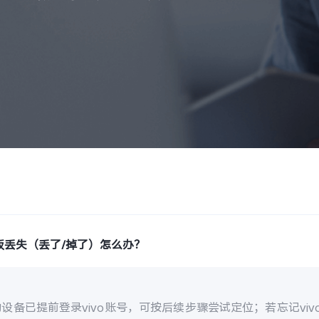
板丢失（丢了/掉了）怎么办？
设备已提前登录vivo账号，可按后续步骤尝试定位；若忘记vi