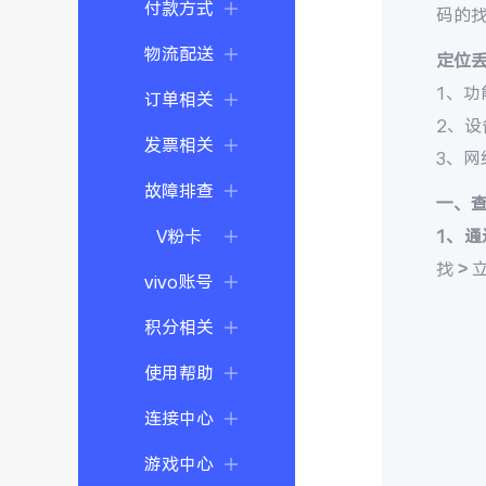
付款方式
码的
物流配送
定位
1、功
订单相关
2、
发票相关
3、
故障排查
一、
V粉卡
1、通
找 >
vivo账号
积分相关
使用帮助
连接中心
游戏中心