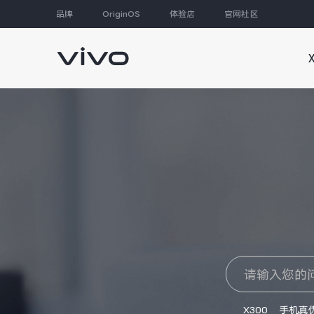
品牌
OriginOS
体验店
官网社区
大家都在搜
X300
手机真