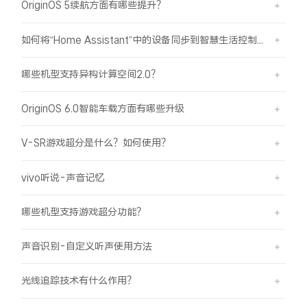
OriginOS 5续航方面有哪些提升？
iQOO Neo11
iQOO 15
全部Y机型
对比Y机型
如何将“Home Assistant”中的设备同步到智慧生活控制？
vivo WATCH GT 2
vivo Vision
全部iQOO机型
对比iQOO机型
哪些机型支持异构计算空间2.0？
全部智能硬件
OriginOS 6.0智能车载方面有哪些升级
V-SR游戏超分是什么？如何使用？
vivo听说-声音记忆
哪些机型支持游戏超分功能？
声音识别-自定义听声使用方法
光线追踪技术有什么作用？