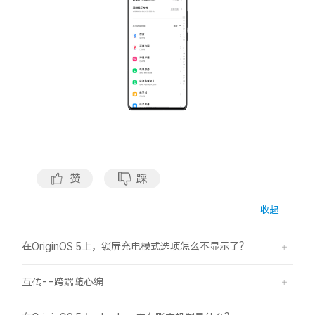
S60
S60 元气版
Y600 Turbo
Y600 Pro
iQOO Z11i
iQOO 15T
vivo TWS 5 Pro
vivo Pad6 Pro
X300 Ultra
X300s
赞
踩
S50 Pro mini
S50
收起
Y6
Y60
在OriginOS 5上，锁屏充电模式选项怎么不显示了？
iQOO Z11
iQOO Z11x
互传--跨端随心编
vivo 头戴降噪耳机
vivo TWS 5e