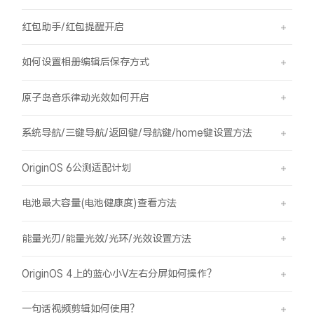
红包助手/红包提醒开启
如何设置相册编辑后保存方式
原子岛音乐律动光效如何开启
系统导航/三键导航/返回键/导航键/home键设置方法
OriginOS 6公测适配计划
电池最大容量(电池健康度)查看方法
能量光刃/能量光效/光环/光效设置方法
OriginOS 4上的蓝心小V左右分屏如何操作？
一句话视频剪辑如何使用？