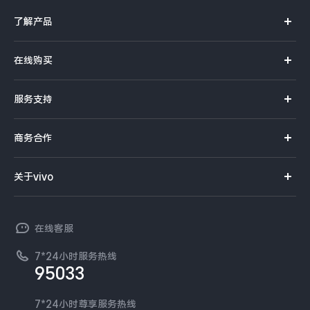
了解产品
X系列
在线购买
S系列
官方商城
服务支持
Y系列
选购手机
真伪查询
iQOO手机
商务合作
选购配件
服务网点
智能硬件
供应商协同平台
订单查询
关于vivo
查找手机
T系列
开放平台
官网APP下载
vivo 简介
常见问题
NEX系列
vivo 企业业务
在线客服
工作机会
服务政策
廉正合规
7*24小时服务热线
新闻资讯
95033
环保回收
国补营业执照
隐私中心
安全公告
7*24小时尊享服务热线