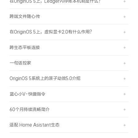
在OriginOS 5上，Ledger内存账本机制是什么？
X300 Pro
X300
跨端文件随心传
S30 Pro mini
S30
在OriginOS 5上，虚拟显卡2.0有什么作用？
Y500 Pro
Y500
跨生态平板连接
iQOO 15 Ultra
iQOO Z11 Turbo
一句话控家
iQOO Pad6 Pro
iQOO TWS 5e
OriginOS 5系统上的原子动效5.0介绍
X Fold5
X200 Ultra
蓝心小V-快捷指令
S20 Pro
S20
全部X机型
对比X机型
60个月持续流畅简介
Y50 5G
Y50m 5G
适配 Home Asistant生态
全部S机型
对比S机型