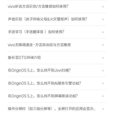
vivo听说方言识别/方言播报如何使用？
声音识别（孩子呼唤父母&火灾警报声）如何使用？
手语学习（手语翻译官 ）如何使用？
vivo无障碍通话-方言自由说与方言播报
备份至OTG存储介绍
在OriginOS 5上，怎么找不到Jovi扫描？
在OriginOS 5上，怎么找不到AI服务引擎功能？
在OriginOS 5上，怎么找不到屏幕朗读功能？
操作分屏时（如三指分屏等），全屏打开的应用会显示在屏幕顶部，之前是分半屏