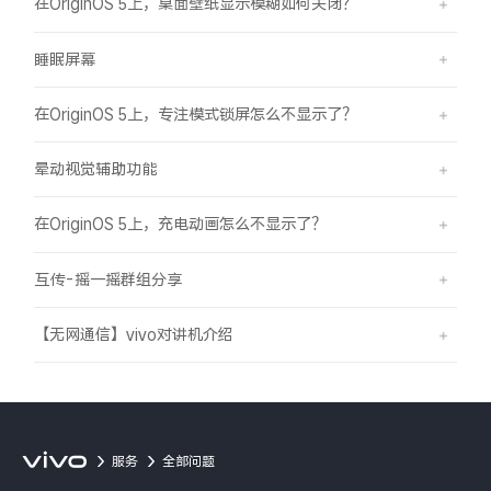
在OriginOS 5上，桌面壁纸显示模糊如何关闭？
睡眠屏幕
在OriginOS 5上，专注模式锁屏怎么不显示了？
晕动视觉辅助功能
在OriginOS 5上，充电动画怎么不显示了？
互传-摇一摇群组分享
【无网通信】vivo对讲机介绍
服务
全部问题