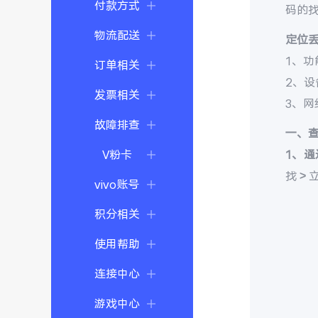
付款方式
码的
物流配送
定位
1、功
订单相关
2、
发票相关
3、
故障排查
一、
V粉卡
1、通
找 >
vivo账号
积分相关
使用帮助
连接中心
游戏中心