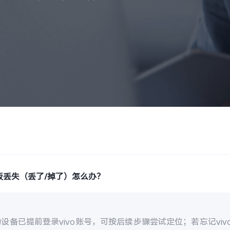
板丢失（丢了/掉了）怎么办？
设备已提前登录vivo账号，可按后续步骤尝试定位；若忘记vi