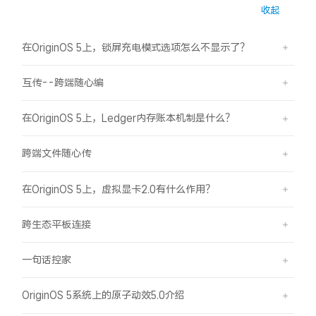
收起
X300 Pro
X300
在OriginOS 5上，锁屏充电模式选项怎么不显示了？
S30 Pro mini
S30
互传--跨端随心编
Y500 Pro
Y500
在OriginOS 5上，Ledger内存账本机制是什么？
iQOO 15 Ultra
iQOO Z11 Turbo
跨端文件随心传
iQOO Pad6 Pro
iQOO TWS 5e
在OriginOS 5上，虚拟显卡2.0有什么作用？
X Fold5
X200 Ultra
跨生态平板连接
S20 Pro
S20
全部X机型
对比X机型
一句话控家
Y50 5G
Y50m 5G
全部S机型
对比S机型
OriginOS 5系统上的原子动效5.0介绍