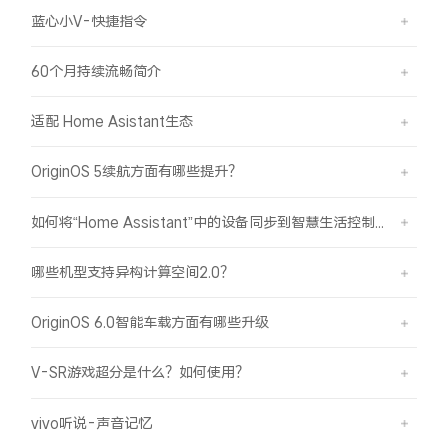
iQOO Neo11
iQOO 15
全部Y机型
对比Y机型
蓝心小V-快捷指令
vivo WATCH GT 2
vivo Vision
全部iQOO机型
对比iQOO机型
60个月持续流畅简介
适配 Home Asistant生态
全部智能硬件
OriginOS 5续航方面有哪些提升？
如何将“Home Assistant”中的设备同步到智慧生活控制？
哪些机型支持异构计算空间2.0？
OriginOS 6.0智能车载方面有哪些升级
V-SR游戏超分是什么？如何使用？
vivo听说-声音记忆