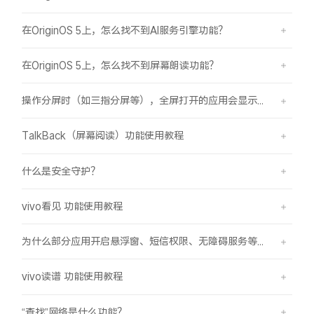
在OriginOS 5上，怎么找不到AI服务引擎功能？
在OriginOS 5上，怎么找不到屏幕朗读功能？
操作分屏时（如三指分屏等），全屏打开的应用会显示在屏幕顶部，之前是分半屏
TalkBack（屏幕阅读）功能使用教程
什么是安全守护？
vivo看见 功能使用教程
为什么部分应用开启悬浮窗、短信权限、无障碍服务等功能时会弹受限提示框？
vivo读谱 功能使用教程
“查找”网络是什么功能？