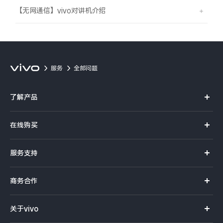
【无网通信】vivo对讲机介绍
服务
全部问题
了解产品
X系列
在线购买
S系列
官方商城
服务支持
Y系列
选购手机
真伪查询
iQOO手机
商务合作
选购配件
服务网点
智能硬件
供应商协同平台
订单查询
关于vivo
查找手机
T系列
开放平台