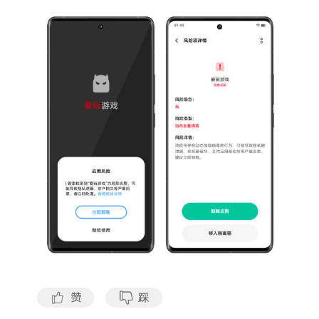
S60
S60 元气版
Y600 Turbo
Y600 Pro
iQOO Z11i
iQOO 15T
vivo TWS 5 Pro
vivo Pad6 Pro
X300 Ultra
X300s
S50 Pro mini
S50
Y6
Y60
iQOO Z11
iQOO Z11x
赞
踩
vivo 头戴降噪耳机
vivo TWS 5e