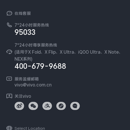
官网APP下载
vivo 简介
常见问题
NEX系列
vivo 企业业务
在线客服
工作机会
服务政策
廉正合规
7*24小时服务热线
新闻资讯
95033
环保回收
国补营业执照
隐私中心
安全公告
7*24小时尊享服务热线
无线电发射设备销售备案
可持续发展
(适用于X Fold、X Flip、X Ultra、iQOO Ultra、X Note、
服务隐私政策
NEX系列)
vivo 蔡司影像
400-679-9688
Log还原LUTs下载
开发者社区
服务监督邮箱
vivo 办公套件
vivo@vivo.com.cn
蓝河操作系统
关注vivo
vivo 通信
vivo 智能车载
Select Location