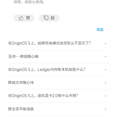
异常，请放心使用。
S60
S60 元气版
Y600 Turbo
Y600 Pro
赞
踩
收起
iQOO Z11i
iQOO 15T
在OriginOS 5上，锁屏充电模式选项怎么不显示了？
vivo TWS 5 Pro
vivo Pad6 Pro
互传--跨端随心编
X300 Ultra
X300s
在OriginOS 5上，Ledger内存账本机制是什么？
S50 Pro mini
S50
跨端文件随心传
Y6
Y60
在OriginOS 5上，虚拟显卡2.0有什么作用？
iQOO Z11
iQOO Z11x
跨生态平板连接
vivo 头戴降噪耳机
vivo TWS 5e