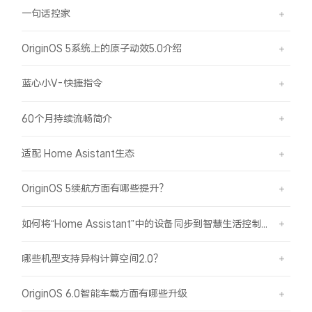
一句话控家
X300 Pro
X300
OriginOS 5系统上的原子动效5.0介绍
S30 Pro mini
S30
蓝心小V-快捷指令
Y500 Pro
Y500
60个月持续流畅简介
iQOO 15 Ultra
iQOO Z11 Turbo
适配 Home Asistant生态
iQOO Pad6 Pro
iQOO TWS 5e
OriginOS 5续航方面有哪些提升？
X Fold5
X200 Ultra
如何将“Home Assistant”中的设备同步到智慧生活控制？
S20 Pro
S20
全部X机型
对比X机型
哪些机型支持异构计算空间2.0？
Y50 5G
Y50m 5G
全部S机型
对比S机型
OriginOS 6.0智能车载方面有哪些升级