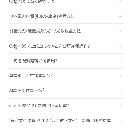
OriginOS 6公测适配计划
电池最大容量(电池健康度)查看方法
能量光刃/能量光效/光环/光效设置方法
OriginOS 4上的蓝心小V左右分屏如何操作？
一句话视频剪辑如何使用？
AI差旅助手有哪些功能？
AI笔记创作是什么？
vivo远控PC2.0新增加哪些功能？
“远程文件传输”优化为“远程访问文件”后新增了哪些功能？