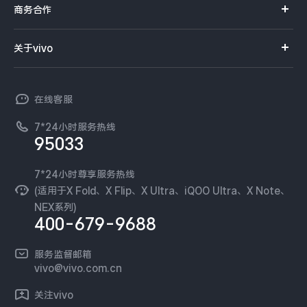
iQOO手机
商务合作
选购配件
服务网点
智能硬件
供应商协同平台
订单查询
关于vivo
查找手机
T系列
开放平台
官网APP下载
vivo 简介
常见问题
NEX系列
vivo 企业业务
在线客服
工作机会
服务政策
廉正合规
7*24小时服务热线
新闻资讯
95033
环保回收
国补营业执照
隐私中心
安全公告
7*24小时尊享服务热线
无线电发射设备销售备案
可持续发展
(适用于X Fold、X Flip、X Ultra、iQOO Ultra、X Note、
服务隐私政策
NEX系列)
vivo 蔡司影像
400-679-9688
Log还原LUTs下载
开发者社区
服务监督邮箱
vivo 办公套件
vivo@vivo.com.cn
蓝河操作系统
关注vivo
vivo 通信