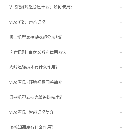
iQOO Neo11
iQOO 15
全部Y机型
对比Y机型
V-SR游戏超分是什么？如何使用？
vivo WATCH GT 2
vivo Vision
全部iQOO机型
对比iQOO机型
vivo听说-声音记忆
全部智能硬件
哪些机型支持游戏超分功能？
声音识别-自定义听声使用方法
光线追踪技术有什么作用？
vivo看见-环境视频问答简介
哪些机型支持光线追踪技术？
vivo看见-智能记忆简介
帧感知调度有什么作用？