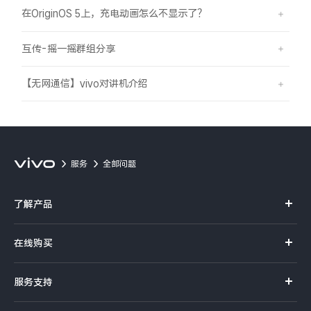
在OriginOS 5上，充电动画怎么不显示了？
互传-摇一摇群组分享
【无网通信】vivo对讲机介绍
服务
全部问题
了解产品
X系列
在线购买
S系列
官方商城
服务支持
Y系列
选购手机
真伪查询