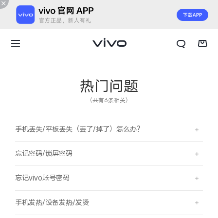
热门问题
（共有6条相关）
手机丢失/平板丢失（丢了/掉了）怎么办？
忘记密码/锁屏密码
忘记vivo账号密码
X300 E
X Fold6
手机发热/设备发热/发烫