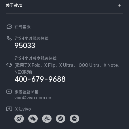
智能硬件
供应商协同平台
订单查询
关于vivo
查找手机
X300 Pro
X300
T系列
开放平台
官网APP下载
vivo 简介
常见问题
NEX系列
vivo 企业业务
S30 Pro mini
S30
在线客服
工作机会
服务政策
廉正合规
7*24小时服务热线
新闻资讯
Y500 Pro
Y500
95033
环保回收
国补营业执照
隐私中心
iQOO 15 Ultra
iQOO Z11 Turbo
安全公告
7*24小时尊享服务热线
无线电发射设备销售备案
可持续发展
(适用于X Fold、X Flip、X Ultra、iQOO Ultra、X Note、
服务隐私政策
NEX系列)
iQOO Pad6 Pro
iQOO TWS 5e
vivo 蔡司影像
400-679-9688
Log还原LUTs下载
X Fold5
X200 Ultra
开发者社区
服务监督邮箱
vivo 办公套件
vivo@vivo.com.cn
S20 Pro
S20
全部X机型
对比X机型
蓝河操作系统
关注vivo
vivo 通信
Y50 5G
Y50m 5G
全部S机型
对比S机型
vivo 智能车载