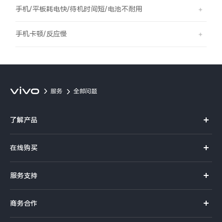
S60
S60 元气版
手机/平板耗电快/待机时间短/电池不耐用
Y600 Turbo
Y600 Pro
手机卡顿/反应慢
iQOO Z11i
iQOO 15T
vivo TWS 5 Pro
vivo Pad6 Pro
服务
全部问题
X300 Ultra
X300s
了解产品
S50 Pro mini
S50
X系列
在线购买
S系列
Y6
Y60
官方商城
服务支持
Y系列
选购手机
iQOO Z11
iQOO Z11x
真伪查询
iQOO手机
商务合作
选购配件
服务网点
vivo 头戴降噪耳机
vivo TWS 5e