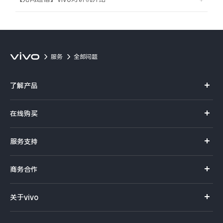
服务
全部问题
了解产品
X系列
在线购买
S系列
官方商城
服务支持
Y系列
选购手机
真伪查询
iQOO手机
商务合作
选购配件
服务网点
智能硬件
供应商协同平台
订单查询
关于vivo
查找手机
T系列
开放平台
官网APP下载
vivo 简介