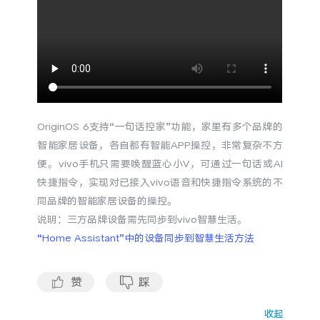
S60
S60 元气版
Y600 Turbo
Y600 Pro
iQOO Z11i
iQOO 15T
vivo TWS 5 Pro
vivo Pad6 Pro
OriginOS 6支持“一句话控家”功能，家里有多个品牌的
智能家居设备，各自都有智能APP操控，非常复杂不方
X300 Ultra
X300s
便。vivo手机只需要唤醒蓝心小V，可通过一句话或AI
快捷指令，实现对已接入vivo语音和快捷指令系统的不
S50 Pro mini
S50
同品牌的智能家居设备的操控。
说明：三方品牌设备需先同步到vivo智慧生活。
Y6
Y60
“Home Assistant”中的设备同步到智慧生活方法
iQOO Z11
iQOO Z11x
赞
踩
vivo 头戴降噪耳机
vivo TWS 5e
收起