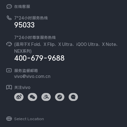
常见问题
NEX系列
vivo 企业业务
在线客服
工作机会
服务政策
廉正合规
7*24小时服务热线
新闻资讯
95033
环保回收
国补营业执照
隐私中心
安全公告
7*24小时尊享服务热线
无线电发射设备销售备案
可持续发展
(适用于X Fold、X Flip、X Ultra、iQOO Ultra、X Note、
服务隐私政策
NEX系列)
vivo 蔡司影像
400-679-9688
Log还原LUTs下载
开发者社区
服务监督邮箱
vivo 办公套件
vivo@vivo.com.cn
蓝河操作系统
关注vivo
vivo 通信
vivo 智能车载
Select Location