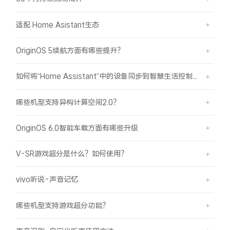
iQOO Neo11
iQOO 15
全部Y机型
对比Y机型
适配 Home Asistant生态
vivo WATCH GT 2
vivo Vision
全部iQOO机型
对比iQOO机型
OriginOS 5续航方面有哪些提升？
全部智能硬件
如何将“Home Assistant”中的设备同步到智慧生活控制？
哪些机型支持异构计算空间2.0？
OriginOS 6.0智能车载方面有哪些升级
V-SR游戏超分是什么？如何使用？
vivo听说-声音记忆
哪些机型支持游戏超分功能？