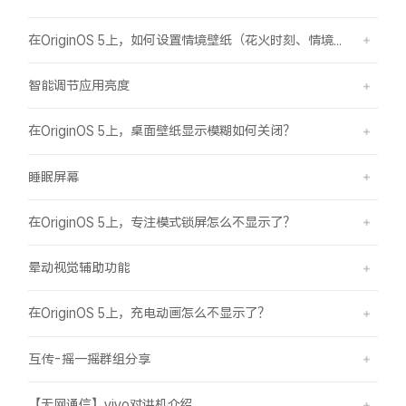
在OriginOS 5上，如何设置情境壁纸（花火时刻、情境山海）？
智能调节应用亮度
在OriginOS 5上，桌面壁纸显示模糊如何关闭？
睡眠屏幕
在OriginOS 5上，专注模式锁屏怎么不显示了？
晕动视觉辅助功能
在OriginOS 5上，充电动画怎么不显示了？
互传-摇一摇群组分享
【无网通信】vivo对讲机介绍