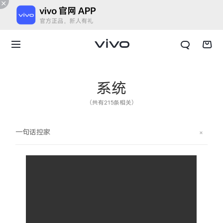
系统
（共有215条相关）
一句话控家
X300 E
X Fold6