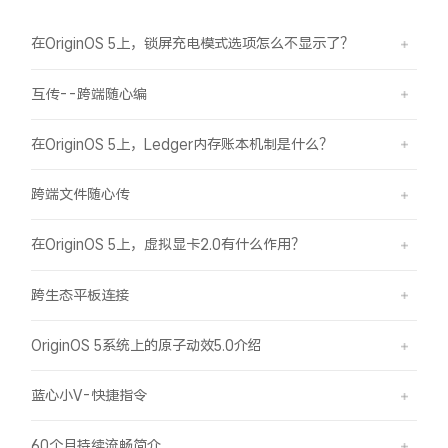
X300 Pro
X300
在OriginOS 5上，锁屏充电模式选项怎么不显示了？
S30 Pro mini
S30
互传--跨端随心编
Y500 Pro
Y500
在OriginOS 5上，Ledger内存账本机制是什么？
跨端文件随心传
iQOO 15 Ultra
iQOO Z11 Turbo
在OriginOS 5上，虚拟显卡2.0有什么作用？
iQOO Pad6 Pro
iQOO TWS 5e
跨生态平板连接
X Fold5
X200 Ultra
OriginOS 5系统上的原子动效5.0介绍
S20 Pro
S20
全部X机型
对比X机型
蓝心小V-快捷指令
Y50 5G
Y50m 5G
全部S机型
对比S机型
60个月持续流畅简介