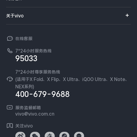
选购配件
服务网点
智能硬件
供应商协同平台
订单查询
关于vivo
查找手机
T系列
开放平台
官网APP下载
vivo 简介
常见问题
NEX系列
vivo 企业业务
在线客服
工作机会
服务政策
廉正合规
7*24小时服务热线
新闻资讯
95033
环保回收
国补营业执照
隐私中心
安全公告
7*24小时尊享服务热线
无线电发射设备销售备案
可持续发展
(适用于X Fold、X Flip、X Ultra、iQOO Ultra、X Note、
服务隐私政策
NEX系列)
vivo 蔡司影像
400-679-9688
Log还原LUTs下载
开发者社区
服务监督邮箱
vivo 办公套件
vivo@vivo.com.cn
蓝河操作系统
关注vivo
vivo 通信