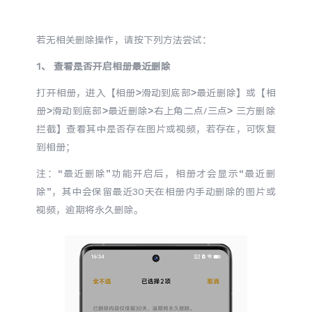
S60
S60 元气版
若无相关删除操作，请按下列方法尝试：
Y600 Turbo
Y600 Pro
1、 查看是否开启相册最近删除
iQOO Z11i
iQOO 15T
打开相册，进入【相册>滑动到底部>最近删除】或【相
册>滑动到底部>最近删除>右上角二点/三点> 三方删除
vivo TWS 5 Pro
vivo Pad6 Pro
拦截】查看其中是否存在图片或视频，若存在，可恢复
到相册；
X300 Ultra
X300s
注：“最近删除”功能开启后，相册才会显示“最近删
S50 Pro mini
S50
除”，其中会保留最近30天在相册内手动删除的图片或
视频，逾期将永久删除。
Y6
Y60
iQOO Z11
iQOO Z11x
vivo 头戴降噪耳机
vivo TWS 5e