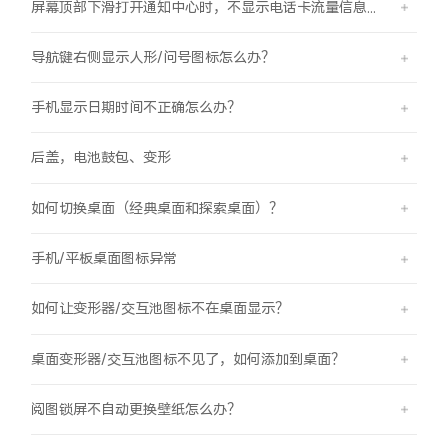
屏幕顶部下滑打开通知中心时，不显示电话卡流量信息怎么办？
导航键右侧显示人形/问号图标怎么办？
手机显示日期时间不正确怎么办？
后盖，电池鼓包、变形
如何切换桌面（经典桌面和探索桌面）？
手机/平板桌面图标异常
如何让变形器/交互池图标不在桌面显示？
桌面变形器/交互池图标不见了，如何添加到桌面？
阅图锁屏不自动更换壁纸怎么办？