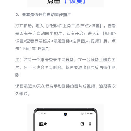
iQOO Neo11
iQOO 15
全部Y机型
对比Y机型
2、查看是否开启自动同步照片
vivo WATCH GT 2
vivo Vision
全部iQOO机型
对比iQOO机型
打开相册，进入【相册>右上角二点/三点>设置】，查看
是否有开启自动同步照片，若有开启可进入到【相册>
全部智能硬件
设置>查看云端照片>最近删除>选择图片/视频】后，点
击“下载”或“恢复”；
注：若同一个账号登录不同设备，在一台设备上删除图
片，另一台也会同步删除。故需要退出账号后再操作删
除
保留最近30天在云端手动删除的图片或视频，逾期将永
久删除。