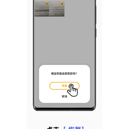
X300 Pro
X300
S30 Pro mini
S30
Y500 Pro
Y500
iQOO 15 Ultra
iQOO Z11 Turbo
iQOO Pad6 Pro
iQOO TWS 5e
X Fold5
X200 Ultra
S20 Pro
S20
全部X机型
对比X机型
Y50 5G
Y50m 5G
全部S机型
对比S机型