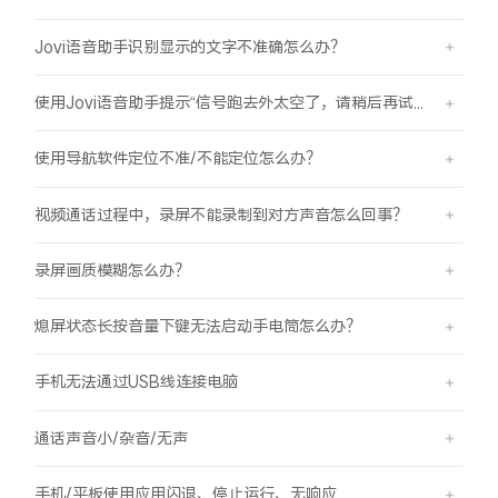
Jovi语音助手识别显示的文字不准确怎么办？
使用Jovi语音助手提示“信号跑去外太空了，请稍后再试哦”是怎么回事？
使用导航软件定位不准/不能定位怎么办？
视频通话过程中，录屏不能录制到对方声音怎么回事？
录屏画质模糊怎么办？
熄屏状态长按音量下键无法启动手电筒怎么办？
手机无法通过USB线连接电脑
通话声音小/杂音/无声
手机/平板使用应用闪退、停止运行、无响应