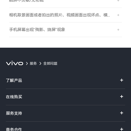
触屏不灵敏/无功能
相机取景画面或者拍出的照片、视频画面出现坏点、横线、竖线的现象
手机屏幕出现“残影、烧屏”现象
服务
全部问题
了解产品
X系列
在线购买
S系列
官方商城
服务支持
Y系列
选购手机
真伪查询
iQOO手机
商务合作