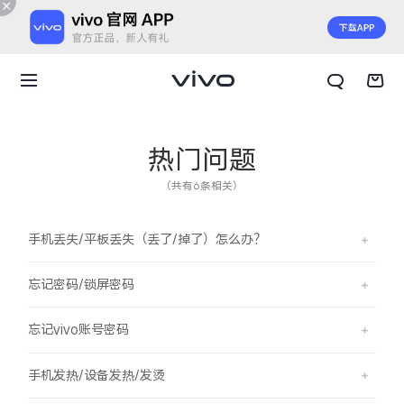
热门问题
（共有6条相关）
手机丢失/平板丢失（丢了/掉了）怎么办？
忘记密码/锁屏密码
忘记vivo账号密码
X300 E
X Fold6
手机发热/设备发热/发烫