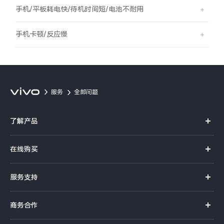
S60
S60 元气版
手机/平板耗电快/待机时间短/电池不耐用
Y600 Turbo
Y600 Pro
手机卡顿/反应慢
iQOO Neo11 至尊版 预约
iQOO Z11S 预约
vivo TWS 5 Pro
vivo Pad6 Pro
服务
全部问题
X300 Ultra
X300s
了解产品
S50 Pro mini
S50
X系列
在线购买
S系列
Y6
Y60
官方商城
服务支持
Y系列
选购手机
iQOO Z11i
iQOO 15T
真伪查询
iQOO手机
商务合作
选购配件
服务网点
vivo 头戴降噪耳机
vivo TWS 5e