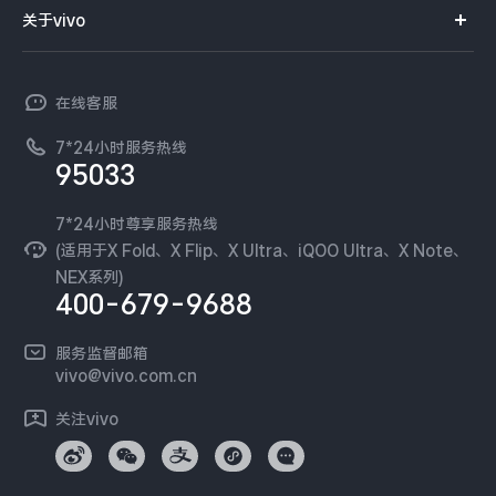
智能硬件
供应商协同平台
订单查询
关于vivo
查找手机
X300 Pro
X300
T系列
开放平台
官网APP下载
vivo 简介
常见问题
NEX系列
vivo 企业业务
S30 Pro mini
S30
在线客服
工作机会
服务政策
廉正合规
7*24小时服务热线
新闻资讯
Y500 Pro
Y500
95033
环保回收
国补营业执照
隐私中心
iQOO Z11
iQOO 15 Ultra
安全公告
7*24小时尊享服务热线
无线电发射设备销售备案
可持续发展
(适用于X Fold、X Flip、X Ultra、iQOO Ultra、X Note、
服务隐私政策
NEX系列)
iQOO Pad6 Pro
iQOO TWS 5e
vivo 蔡司影像
400-679-9688
Log还原LUTs下载
X Fold5
X200 Ultra
开发者社区
服务监督邮箱
vivo 办公套件
vivo@vivo.com.cn
S20 Pro
S20
全部X机型
对比X机型
蓝河操作系统
关注vivo
vivo 通信
Y50 5G
Y50m 5G
全部S机型
对比S机型
vivo 智能车载