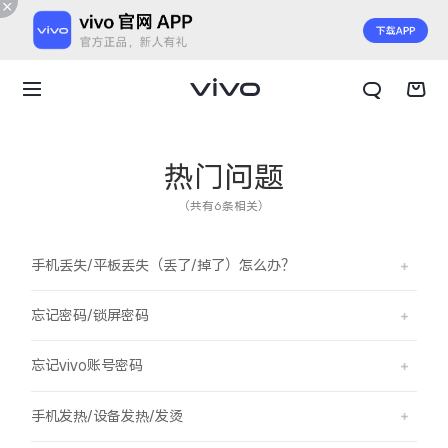
热门问题
（共有6条相关）
手机丢失/平板丢失（丢了/掉了）怎么办？
忘记密码/锁屏密码
忘记vivo账号密码
X300 E
X Fold6
手机发热/设备发热/发烫