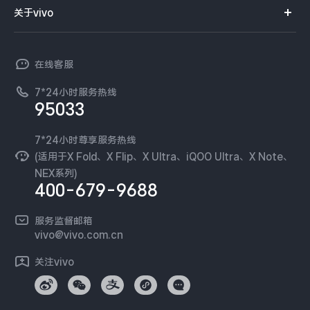
智能硬件
供应商协同平台
订单查询
关于vivo
查找手机
X300 Pro
X300
T系列
开放平台
官网APP下载
vivo 简介
常见问题
NEX系列
vivo 企业业务
S30 Pro mini
S30
在线客服
工作机会
服务政策
廉正合规
7*24小时服务热线
新闻资讯
Y500 Pro
Y500
95033
环保回收
国补营业执照
隐私中心
iQOO 15 Ultra
iQOO Z11 Turbo
安全公告
7*24小时尊享服务热线
无线电发射设备销售备案
可持续发展
(适用于X Fold、X Flip、X Ultra、iQOO Ultra、X Note、
服务隐私政策
NEX系列)
iQOO Pad6 Pro
iQOO TWS 5e
vivo 蔡司影像
400-679-9688
Log还原LUTs下载
X Fold5
X200 Ultra
开发者社区
服务监督邮箱
vivo 办公套件
vivo@vivo.com.cn
S20 Pro
S20
全部X机型
对比X机型
蓝河操作系统
关注vivo
vivo 通信
Y50 5G
Y50m 5G
全部S机型
对比S机型
vivo 智能车载