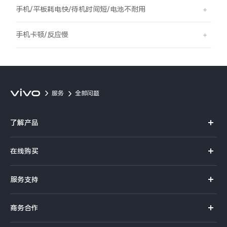
S60
S60 元气版
手机/平板耗电快/待机时间短/电池不耐用
Y600 Turbo
Y600 Pro
手机卡顿/反应慢
iQOO Z11i
iQOO 15T
vivo TWS 5 Pro
vivo Pad6 Pro
服务
全部问题
X300 Ultra
X300s
了解产品
S50 Pro mini
S50
X系列
在线购买
S系列
Y6
Y60
官方商城
服务支持
Y系列
选购手机
iQOO Z11
iQOO Z11x
真伪查询
iQOO手机
商务合作
选购配件
服务网点
vivo 头戴降噪耳机
vivo TWS 5e