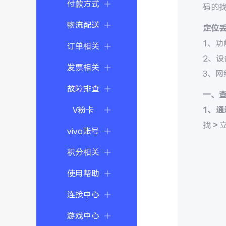
付款方式
码的
物流配送
定位
1、功
订单相关
2、
发票相关
3、
故障排查
一、
V粉卡
1、通
找 >
vivo账号
积分相关
使用帮助
连接中心
游戏中心