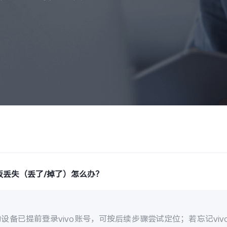
板丢失（丢了/掉了）怎么办？
设备已提前登录vivo账号，可按后续步骤尝试定位；若忘记vi