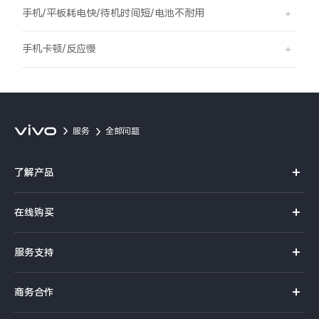
S60
S60 元气版
手机/平板耗电快/待机时间短/电池不耐用
Y600 Turbo
Y600 Pro
手机卡顿/反应慢
iQOO Z11i
iQOO 15T
vivo TWS 5 Pro
vivo Pad6 Pro
服务
全部问题
X300 Ultra
X300s
了解产品
S50 Pro mini
S50
X系列
在线购买
S系列
Y6
Y60
官方商城
服务支持
Y系列
选购手机
iQOO Z11
iQOO Z11x
真伪查询
iQOO手机
商务合作
选购配件
服务网点
vivo 头戴降噪耳机
vivo TWS 5e