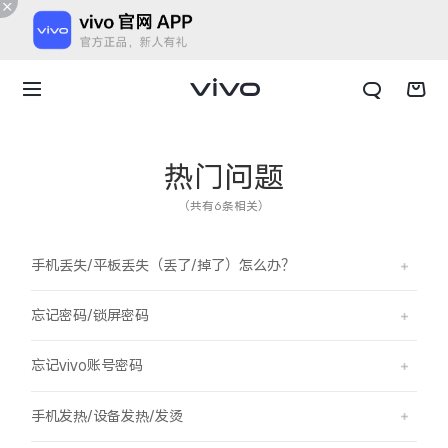
热门问题
（共有6条相关）
手机丢失/平板丢失（丢了/掉了）怎么办？
忘记密码/锁屏密码
忘记vivo账号密码
X300 E
X Fold6
手机发热/设备发热/发烫