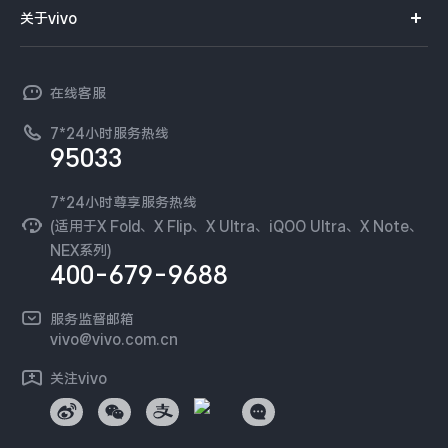
智能硬件
供应商协同平台
订单查询
关于vivo
查找手机
X300 Pro
X300
T系列
开放平台
官网APP下载
vivo 简介
常见问题
NEX系列
vivo 企业业务
S30 Pro mini
S30
在线客服
工作机会
服务政策
廉正合规
7*24小时服务热线
新闻资讯
Y500 Pro
Y500
95033
环保回收
国补营业执照
隐私中心
iQOO 15 Ultra
iQOO Z11 Turbo
安全公告
7*24小时尊享服务热线
无线电发射设备销售备案
可持续发展
(适用于X Fold、X Flip、X Ultra、iQOO Ultra、X Note、
服务隐私政策
NEX系列)
iQOO Pad6 Pro
iQOO TWS 5e
vivo 蔡司影像
400-679-9688
Log还原LUTs下载
X Fold5
X200 Ultra
开发者社区
服务监督邮箱
vivo 办公套件
vivo@vivo.com.cn
S20 Pro
S20
全部X机型
对比X机型
蓝河操作系统
关注vivo
vivo 通信
Y50 5G
Y50m 5G
全部S机型
对比S机型
vivo 智能车载