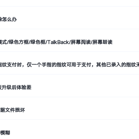
除怎么办
式/绿色方框/绿色框/TalkBack/屏幕阅读/屏幕朗读
指纹支付时，仅一个手指的指纹可用于支付，其他已录入的指纹
平板升级后体验差
数据文件损坏
话模糊