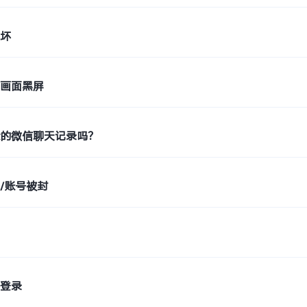
损坏
天画面黑屏
除的微信聊天记录吗？
/账号被封
步
式登录