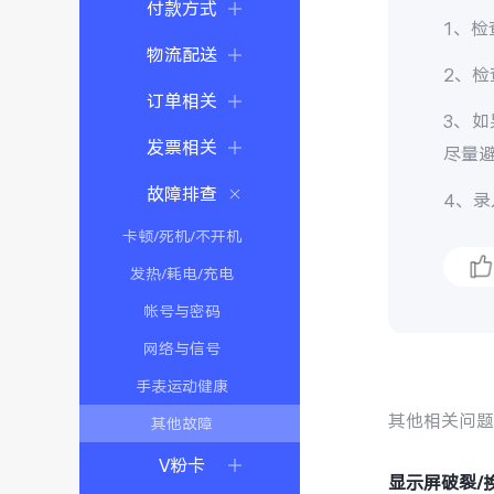
付款方式
1、
物流配送
2、
订单相关
3、
发票相关
尽量
故障排查
4、
卡顿/死机/不开机
发热/耗电/充电
帐号与密码
网络与信号
手表运动健康
其他相关问
其他故障
V粉卡
显示屏破裂/