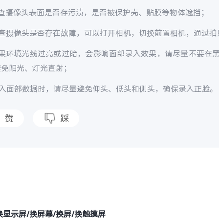
检查摄像头表面是否存污渍，是否被保护壳、贴膜等物体遮挡；
检查摄像头是否存在故障，可以打开相机，切换前置相机，通过拍
如果环境光线过亮或过暗，会影响面部录入效果，请尽量不要在
避免阳光、灯光直射；
录入面部数据时，请尽量避免仰头、低头和侧头，确保录入正脸。
赞
踩
题
换显示屏/换屏幕/换屏/换触摸屏