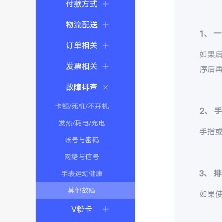
付款方式
物流配送
1、
一
订单相关
如果
发票相关
序后
故障排查
卡顿/死机/不开机
2、
发热/耗电/充电
手指
帐号与密码
网络与信号
3、
排
手表运动健康
其他故障
如果
V粉卡