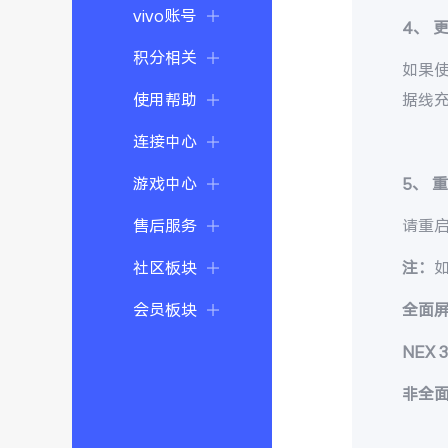
vivo账号
4、
积分相关
如果
使用帮助
据线
连接中心
游戏中心
5、
售后服务
请重
社区板块
注：
会员板块
全面
NEX 
非全