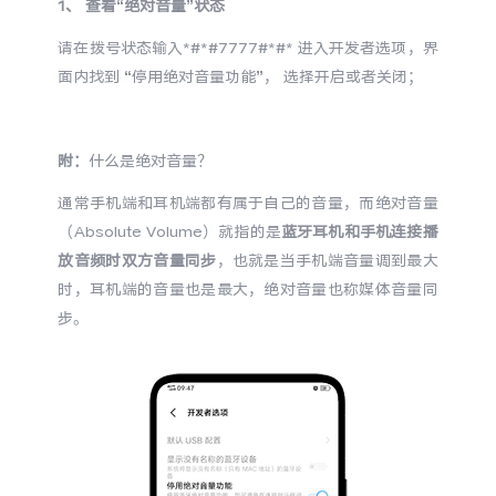
1、
查看“绝对音量”状态
S60
S60 元气版
请在拨号状态输入*#*#7777#*#* 进入开发者选项，界
Y600 Turbo
Y600 Pro
面内找到 “停用绝对音量功能”， 选择开启或者关闭；
iQOO Z11i
iQOO 15T
附：
什么是绝对音量？
vivo TWS 5 Pro
vivo Pad6 Pro
通常手机端和耳机端都有属于自己的音量，而绝对音量
（Absolute Volume）就指的是
蓝牙耳机和手机连接播
X300 Ultra
X300s
放音频时双方音量同步
，也就是当手机端音量调到最大
时，耳机端的音量也是最大，绝对音量也称媒体音量同
S50 Pro mini
S50
步。
Y6
Y60
iQOO Z11
iQOO Z11x
vivo 头戴降噪耳机
vivo TWS 5e