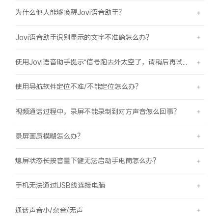
为什么他人能够唤醒Jovi语音助手？
Jovi语音助手识别显示的文字不准确怎么办？
使用Jovi语音助手提示“信号跑去外太空了，请稍后再试哦”是怎么回事？
使用导航软件定位不准/不能定位怎么办？
视频通话过程中，录屏不能录制到对方声音怎么回事？
录屏画质模糊怎么办？
熄屏状态长按音量下键无法启动手电筒怎么办？
手机无法通过USB线连接电脑
通话声音小/杂音/无声