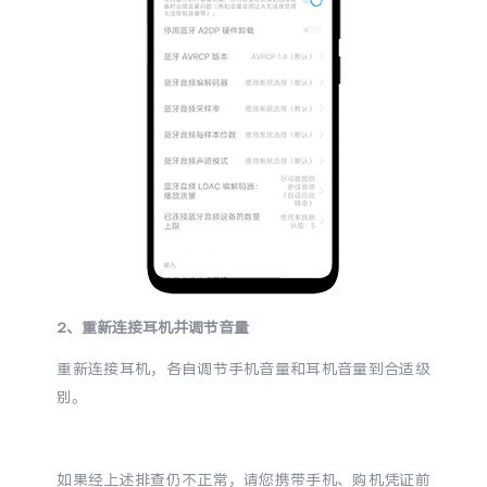
X300 Pro
X300
S30 Pro mini
S30
Y500 Pro
Y500
iQOO 15 Ultra
iQOO Z11 Turbo
iQOO Pad6 Pro
iQOO TWS 5e
X Fold5
X200 Ultra
2
、重新连接耳机并调节音量
重新连接耳机，各自调节手机音量和耳机音量到合适级
S20 Pro
S20
全部X机型
对比X机型
别。
Y50 5G
Y50m 5G
全部S机型
对比S机型
如果经上述排查仍不正常，请您携带手机、购机凭证前