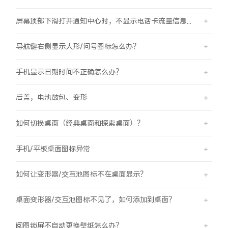
屏幕顶部下滑打开通知中心时，不显示电话卡流量信息怎么办？
导航键右侧显示人形/问号图标怎么办？
手机显示日期时间不正确怎么办？
后盖，电池鼓包、变形
如何切换桌面（经典桌面和探索桌面）？
手机/平板桌面图标异常
如何让变形器/交互池图标不在桌面显示？
桌面变形器/交互池图标不见了，如何添加到桌面？
阅图锁屏不自动更换壁纸怎么办？