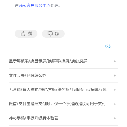
iQOO Neo11
iQOO 15
全部Y机型
对比Y机型
往
vivo客户服务中心
处理。
vivo WATCH GT 2
vivo Vision
全部iQOO机型
对比iQOO机型
赞
踩
全部智能硬件
收起
显示屏破裂/换显示屏/换屏幕/换屏/换触摸屏
文件丢失/删除怎么办
无障碍/盲人模式/绿色方框/绿色框/TalkBack/屏幕阅读/屏幕朗读
微信/支付宝指纹支付时，仅一个手指的指纹可用于支付，其他已录入的指纹无法用于支付。
vivo手机/平板升级后体验差