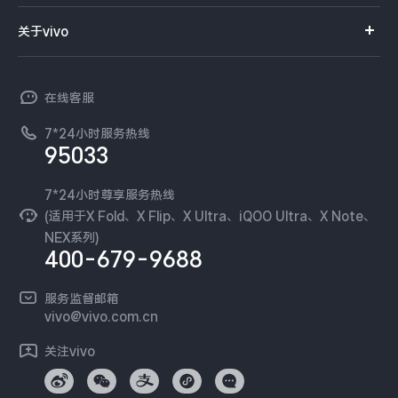
服务网点
智能硬件
供应商协同平台
订单查询
关于vivo
查找手机
T系列
开放平台
官网APP下载
vivo 简介
常见问题
NEX系列
vivo 企业业务
在线客服
工作机会
服务政策
廉正合规
7*24小时服务热线
新闻资讯
95033
环保回收
国补营业执照
隐私中心
安全公告
7*24小时尊享服务热线
无线电发射设备销售备案
可持续发展
(适用于X Fold、X Flip、X Ultra、iQOO Ultra、X Note、
服务隐私政策
NEX系列)
vivo 蔡司影像
400-679-9688
Log还原LUTs下载
开发者社区
服务监督邮箱
vivo 办公套件
vivo@vivo.com.cn
蓝河操作系统
关注vivo
vivo 通信