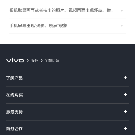
相机取景画面或者拍出的照片、视频画面出现坏点、横线、竖线的现象
手机屏幕出现“残影、烧屏”现象
服务
全部问题
了解产品
X系列
在线购买
S系列
官方商城
服务支持
Y系列
选购手机
真伪查询
iQOO手机
商务合作
选购配件