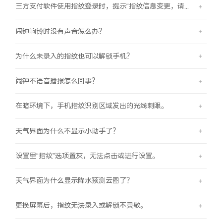
三方支付软件使用指纹登录时，提示“指纹信息变更，请重新验证登录信息后使用”
闹钟响铃时没有声音怎么办？
为什么未录入的指纹也可以解锁手机？
闹钟不语音播报怎么回事？
在暗环境下，手机指纹识别区域发出的光线刺眼。
天气界面为什么不显示小助手了？
设置里“指纹”选项置灰，无法点击或进行设置。
天气界面为什么显示降水预测云图了？
更换屏幕后，指纹无法录入或解锁不灵敏。