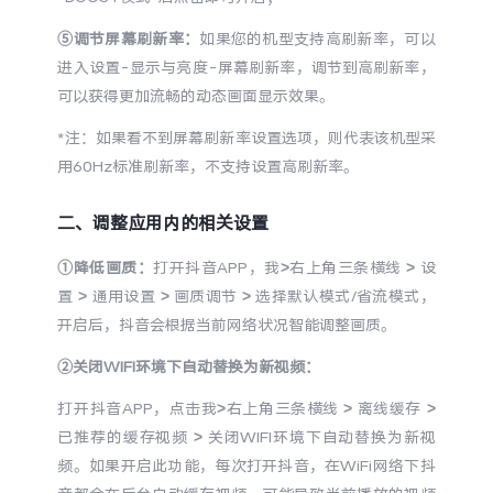
X300 Pro
X300
⑤调节屏幕刷新率：
如果您的机型支持高刷新率，可以
进入设置-显示与亮度-屏幕刷新率，调节到高刷新率，
可以获得更加流畅的动态画面显示效果。
S30 Pro mini
S30
*注：如果看不到屏幕刷新率设置选项，则代表该机型采
Y500 Pro
Y500
用60Hz标准刷新率，不支持设置高刷新率。
iQOO 15 Ultra
iQOO Z11 Turbo
二、调整应用内的相关设置
①降低画质：
打开抖音APP，我>右上角三条横线 > 设
iQOO Pad6 Pro
iQOO TWS 5e
置 > 通用设置 > 画质调节 > 选择默认模式/省流模式，
X Fold5
X200 Ultra
开启后，抖音会根据当前网络状况智能调整画质。
②关闭WIFI环境下自动替换为新视频：
S20 Pro
S20
全部X机型
对比X机型
打开抖音APP，点击我>右上角三条横线 > 离线缓存 >
已推荐的缓存视频 > 关闭WIFI环境下自动替换为新视
Y50 5G
Y50m 5G
全部S机型
对比S机型
频。如果开启此功能，每次打开抖音，在WiFi网络下抖