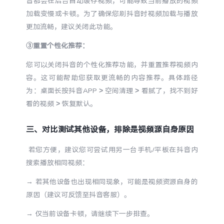
音都会在后台自动缓存视频，可能导致当前播放的视频
iQOO Neo11
iQOO 15
全部Y机型
对比Y机型
加载变慢或卡顿。为了确保您刷抖音时视频加载与播放
更加流畅，建议关闭此功能。
vivo WATCH GT 2
vivo Vision
全部iQOO机型
对比iQOO机型
③重置个性化推荐：
全部智能硬件
您可以关闭抖音的个性化推荐功能，并重置推荐视频内
容。这可能帮助您获取更流畅的内容推荐。具体路径
为：桌面长按抖音APP > 空间清理 > 看腻了，找不到好
看的视频 > 恢复默认。
三、对比测试其他设备，排除是视频源自身原因
若您方便，建议您可尝试用另一台手机/平板在抖音内
搜索播放相同视频：
→ 若其他设备也出现相同现象，可能是视频资源自身的
原因（建议可反馈至抖音客服）。
→ 仅当前设备卡顿，请继续下一步排查。