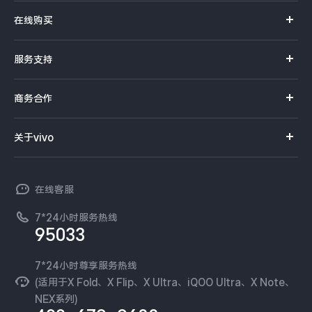
X系列
在线购买
S系列
官方商城
服务支持
Y系列
选购手机
真伪查询
iQOO手机
商务合作
选购配件
服务网点
智能硬件
供应商协同平台
订单查询
关于vivo
查找手机
T系列
开放平台
官网APP下载
vivo 简介
常见问题
NEX系列
vivo 企业业务
在线客服
工作机会
服务政策
廉正合规
7*24小时服务热线
新闻资讯
95033
环保回收
国补营业执照
隐私中心
安全公告
7*24小时尊享服务热线
无线电发射设备销售备案
可持续发展
(适用于X Fold、X Flip、X Ultra、iQOO Ultra、X Note、
服务隐私政策
NEX系列)
vivo 蔡司影像