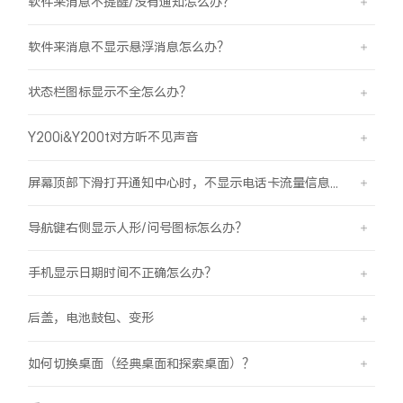
软件来消息不提醒/没有通知怎么办？
软件来消息不显示悬浮消息怎么办？
状态栏图标显示不全怎么办？
Y200i&Y200t对方听不见声音
屏幕顶部下滑打开通知中心时，不显示电话卡流量信息怎么办？
导航键右侧显示人形/问号图标怎么办？
手机显示日期时间不正确怎么办？
后盖，电池鼓包、变形
如何切换桌面（经典桌面和探索桌面）？