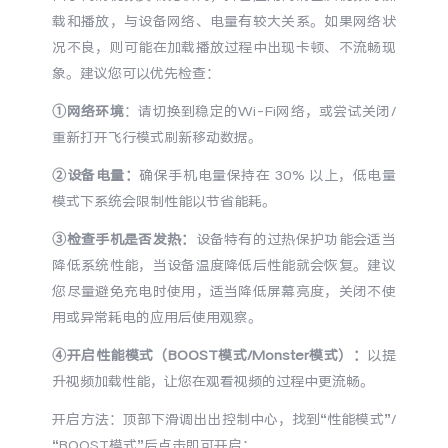
S60
S60 元气版
载和播放，与设备网络、电量有较大关系。如果网络状
况不良，则可能在加载播放过程中出现卡顿、不流畅现
Y600 Turbo
Y600 Pro
象。建议您可以优先检查：
①网络环境
：请切换到稳定的Wi-Fi网络，或尝试关闭/
iQOO Z11i
iQOO 15T
重新打开飞行模式刷新移动数据。
②设备电量：
确保手机电量保持在 30% 以上，低电量
vivo TWS 5 Pro
vivo Pad6 Pro
模式下系统会限制性能以节省能耗。
X300 Ultra
X300s
③检查手机是否发热：
设备特有的过热保护功能会适当
降低系统性能，当设备温度降低后性能就会恢复。建议
S50 Pro mini
S50
您尽量避免充电时使用，适当降低屏幕亮度，关闭不使
用或异常耗电的应用后使用观察。
Y6
Y60
④开启性能模式（BOOST模式/Monster模式）：
以提
升视频加载性能，让您在观看视频的过程中更流畅。
iQOO Z11
iQOO Z11x
开启方法：顶部下滑调出出控制中心，找到“性能模式”/
vivo 头戴降噪耳机
vivo TWS 5e
“BOOST模式”后点击即可开启；