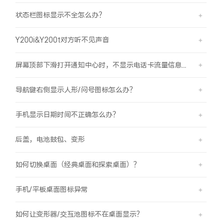
状态栏图标显示不全怎么办？
Y200i&Y200t对方听不见声音
屏幕顶部下滑打开通知中心时，不显示电话卡流量信息怎么办？
导航键右侧显示人形/问号图标怎么办？
手机显示日期时间不正确怎么办？
后盖，电池鼓包、变形
如何切换桌面（经典桌面和探索桌面）？
手机/平板桌面图标异常
如何让变形器/交互池图标不在桌面显示？