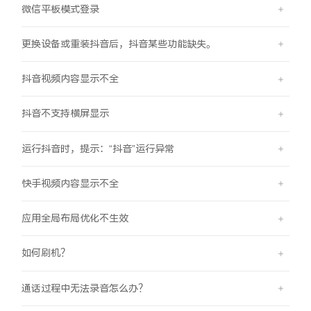
iQOO Z11 Turbo
iQOO Neo11
微信平板模式登录
全部Y机型
对比Y机型
更换设备或重装抖音后，抖音某些功能缺失。
vivo WATCH GT 2
vivo Vision
全部iQOO机型
对比iQOO机型
抖音视频内容显示不全
全部智能硬件
抖音不支持横屏显示
运行抖音时，提示：“抖音”运行异常
快手视频内容显示不全
应用全局布局优化不生效
如何刷机？
通话过程中无法录音怎么办？