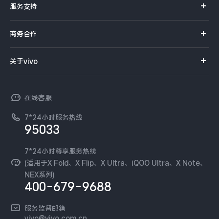
服务支持
Y系列
选购手机
真伪查询
iQOO手机
商务合作
选购配件
服务网点
智能硬件
供应商协同平台
订单查询
关于vivo
查找手机
T系列
开放平台
官网APP下载
vivo 简介
常见问题
NEX系列
vivo 企业业务
在线客服
工作机会
服务政策
廉正合规
7*24小时服务热线
新闻资讯
95033
环保回收
国补营业执照
隐私中心
安全公告
7*24小时尊享服务热线
无线电发射设备销售备案
可持续发展
(适用于X Fold、X Flip、X Ultra、iQOO Ultra、X Note、
服务隐私政策
NEX系列)
vivo 蔡司影像
400-679-9688
Log还原LUTs下载
开发者社区
服务监督邮箱
vivo 办公套件
vivo@vivo.com.cn