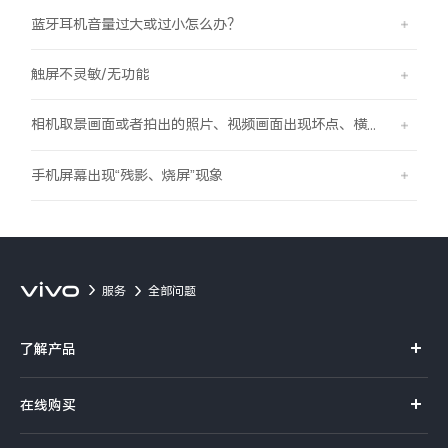
蓝牙耳机音量过大或过小怎么办？
触屏不灵敏/无功能
相机取景画面或者拍出的照片、视频画面出现坏点、横线、竖线的现象
手机屏幕出现“残影、烧屏”现象
服务
全部问题
了解产品
X系列
在线购买
S系列
官方商城