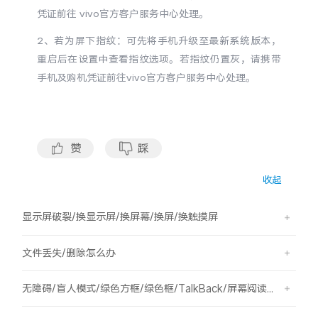
S60
S60 元气版
凭证前往 vivo官方客户服务中心处理。
2、若为屏下指纹：可先将手机升级至最新系统版本，
Y600 Turbo
Y600 Pro
重启后在设置中查看指纹选项。若指纹仍置灰，请携带
手机及购机凭证前往vivo官方客户服务中心处理。
iQOO Neo11 至尊版 预约
iQOO Z11S 预约
vivo TWS 5 Pro
vivo Pad6 Pro
赞
踩
X300 Ultra
X300s
收起
S50 Pro mini
S50
显示屏破裂/换显示屏/换屏幕/换屏/换触摸屏
Y6
Y60
文件丢失/删除怎么办
iQOO Z11i
iQOO 15T
无障碍/盲人模式/绿色方框/绿色框/TalkBack/屏幕阅读/屏幕朗读
vivo 头戴降噪耳机
vivo TWS 5e