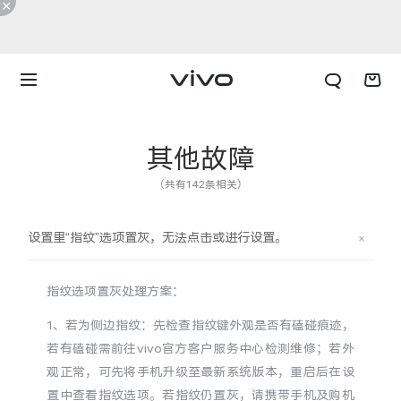
其他故障
（共有142条相关）
设置里“指纹”选项置灰，无法点击或进行设置。
指纹选项置灰处理方案：
1、若为侧边指纹：先检查指纹键外观是否有磕碰痕迹，
若有磕碰需前往vivo官方客户服务中心检测维修；若外
X300 E
X Fold6
观正常，可先将手机升级至最新系统版本，重启后在设
置中查看指纹选项。若指纹仍置灰，请携带手机及购机