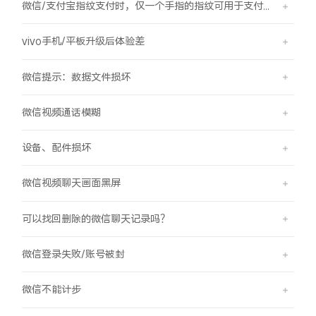
微信/支付宝指纹支付时，仅一个手指的指纹可用于支付，其他已录入的指纹无法用于支付。
X300 Pro
X300
vivo手机/平板升级后体验差
S30 Pro mini
S30
微信提示：数据文件损坏
Y500 Pro
Y500
微信视频通话模糊
iQOO Z11
iQOO 15 Ultra
设备、配件损坏
iQOO Pad6 Pro
iQOO TWS 5e
微信视频聊天画面黑屏
X Fold5
X200 Ultra
可以找回删除的微信聊天记录吗？
S20 Pro
S20
全部X机型
对比X机型
微信登录失败/账号被封
Y50 5G
Y50m 5G
全部S机型
对比S机型
微信不能计步