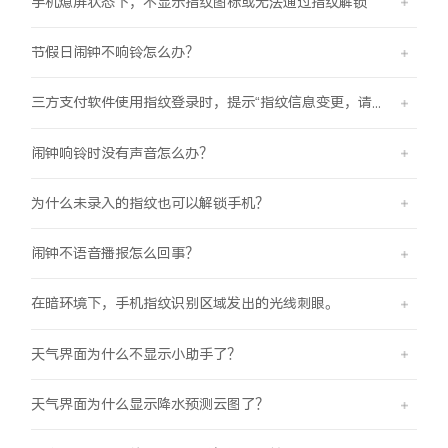
手机熄屏状态下，不显示指纹图标或无法通过指纹解锁
节假日闹钟不响铃怎么办？
三方支付软件使用指纹登录时，提示“指纹信息变更，请重新验证登录信息后使用”
闹钟响铃时没有声音怎么办？
为什么未录入的指纹也可以解锁手机？
闹钟不语音播报怎么回事？
在暗环境下，手机指纹识别区域发出的光线刺眼。
天气界面为什么不显示小助手了？
天气界面为什么显示降水预测云图了？