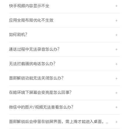
iQOO Neo11
iQOO 15
全部Y机型
对比Y机型
快手视频内容显示不全
vivo WATCH GT 2
vivo Vision
全部iQOO机型
对比iQOO机型
应用全局布局优化不生效
如何刷机？
全部智能硬件
通话过程中无法录音怎么办？
无法拦截骚扰电话怎么办？
面部解锁功能无法关闭怎么办？
在暗环境下屏幕会变亮是怎么回事？
微信中的图片/视频无法查看怎么办？
面部解锁后会停留在锁屏界面，需上滑才能进入桌面，是怎么回事？