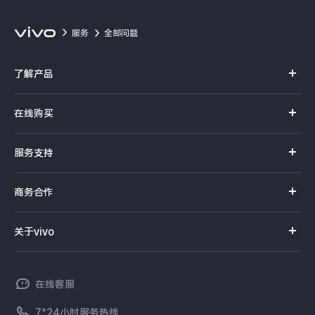
服务
全部问题
了解产品
X系列
在线购买
S系列
官方商城
服务支持
Y系列
选购手机
真伪查询
iQOO手机
商务合作
选购配件
服务网点
智能硬件
供应商协同平台
订单查询
关于vivo
查找手机
T系列
开放平台
官网APP下载
vivo 简介
常见问题
NEX系列
vivo 企业业务
在线客服
工作机会
服务政策
廉正合规
7*24小时服务热线