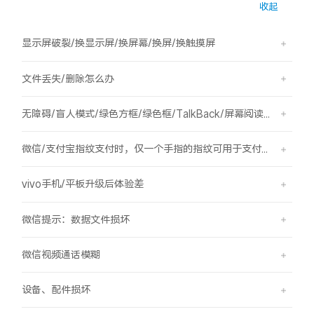
收起
S60
S60 元气版
显示屏破裂/换显示屏/换屏幕/换屏/换触摸屏
Y600 Turbo
Y600 Pro
文件丢失/删除怎么办
iQOO Z11i
iQOO 15T
无障碍/盲人模式/绿色方框/绿色框/TalkBack/屏幕阅读/屏幕朗读
vivo TWS 5 Pro
vivo Pad6 Pro
微信/支付宝指纹支付时，仅一个手指的指纹可用于支付，其他已录入的指纹无法用于支付。
X300 Ultra
X300s
vivo手机/平板升级后体验差
S50 Pro mini
S50
微信提示：数据文件损坏
Y6
Y60
微信视频通话模糊
iQOO Z11
iQOO Z11x
设备、配件损坏
vivo 头戴降噪耳机
vivo TWS 5e