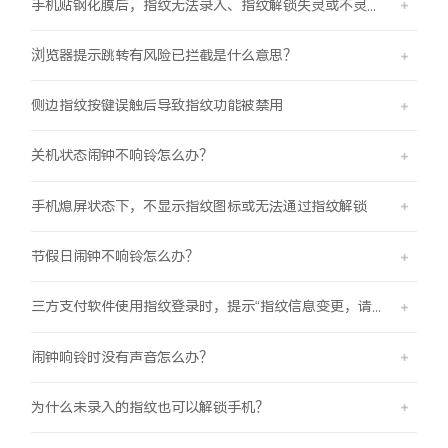
手机贴钢化膜后，指纹无法录入、指纹解锁失灵或不灵敏。
浏览器提示跳转有风险已拦截是什么意思？
侧边指纹按键误触后导致指纹功能被禁用
关机状态闹钟不响铃怎么办？
手机熄屏状态下，不显示指纹图标或无法通过指纹解锁
节假日闹钟不响铃怎么办？
三方支付软件使用指纹登录时，提示“指纹信息变更，请重新验证登录信息后使用”
闹钟响铃时没有声音怎么办？
为什么未录入的指纹也可以解锁手机？