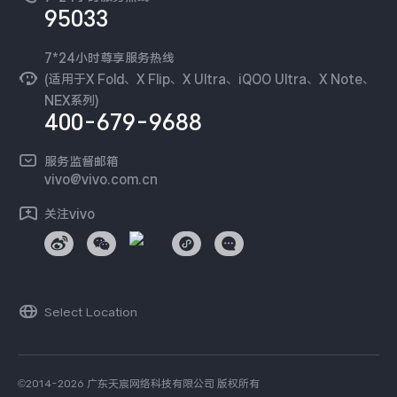
新闻资讯
95033
环保回收
国补营业执照
隐私中心
安全公告
7*24小时尊享服务热线
无线电发射设备销售备案
可持续发展
(适用于X Fold、X Flip、X Ultra、iQOO Ultra、X Note、
服务隐私政策
NEX系列)
vivo 蔡司影像
400-679-9688
Log还原LUTs下载
开发者社区
服务监督邮箱
vivo 办公套件
vivo@vivo.com.cn
蓝河操作系统
关注vivo
vivo 通信
vivo 智能车载
Select Location
©2014-2026 广东天宸网络科技有限公司 版权所有