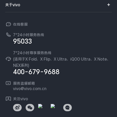
智能硬件
供应商协同平台
订单查询
关于vivo
查找手机
X300 Pro
X300
T系列
开放平台
官网APP下载
vivo 简介
常见问题
NEX系列
vivo 企业业务
S30 Pro mini
S30
在线客服
工作机会
服务政策
廉正合规
7*24小时服务热线
新闻资讯
Y500 Pro
Y500
95033
环保回收
国补营业执照
隐私中心
iQOO 15 Ultra
iQOO Z11 Turbo
安全公告
7*24小时尊享服务热线
无线电发射设备销售备案
可持续发展
(适用于X Fold、X Flip、X Ultra、iQOO Ultra、X Note、
服务隐私政策
NEX系列)
iQOO Pad6 Pro
iQOO TWS 5e
vivo 蔡司影像
400-679-9688
Log还原LUTs下载
X Fold5
X200 Ultra
开发者社区
服务监督邮箱
vivo 办公套件
vivo@vivo.com.cn
S20 Pro
S20
全部X机型
对比X机型
蓝河操作系统
关注vivo
vivo 通信
Y50 5G
Y50m 5G
全部S机型
对比S机型
vivo 智能车载