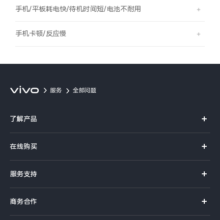
S60
S60 元气版
手机/平板耗电快/待机时间短/电池不耐用
Y600 Turbo
Y600 Pro
手机卡顿/反应慢
iQOO Z11i
iQOO 15T
vivo TWS 5 Pro
vivo Pad6 Pro
服务
全部问题
X300 Ultra
X300s
了解产品
S50 Pro mini
S50
X系列
在线购买
S系列
Y6
Y60
官方商城
服务支持
Y系列
选购手机
iQOO Z11
iQOO Z11x
真伪查询
iQOO手机
商务合作
选购配件
服务网点
vivo 头戴降噪耳机
vivo TWS 5e