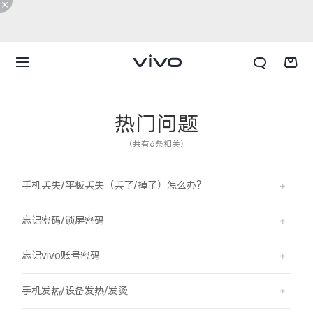
热门问题
（共有6条相关）
手机丢失/平板丢失（丢了/掉了）怎么办？
忘记密码/锁屏密码
忘记vivo账号密码
X300 E
X Fold6
手机发热/设备发热/发烫