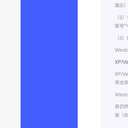
提示
（2）
型号
（3
Win
XP/V
XP/
双击
Win
若仍然
装（