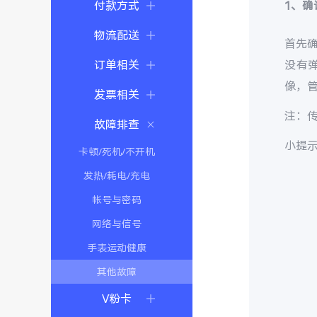
付款方式
1
、
确
物流配送
首先
订单相关
没有
像，管
发票相关
注：
故障排查
小提
卡顿/死机/不开机
发热/耗电/充电
帐号与密码
网络与信号
手表运动健康
其他故障
V粉卡