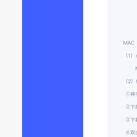
MAC
（1）
Ma
（2）
①将
②下拉
③下载
④双击