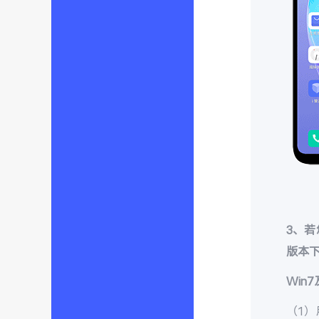
3
、若
版本
Win
（1