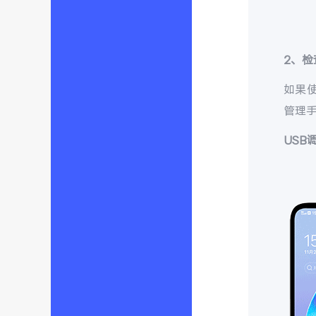
2
、检
如果
管理手
USB