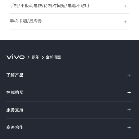
S60
S60 元气版
手机/平板耗电快/待机时间短/电池不耐用
Y600 Turbo
Y600 Pro
手机卡顿/反应慢
iQOO Z11i
iQOO 15T
vivo TWS 5 Pro
vivo Pad6 Pro
服务
全部问题
X300 Ultra
X300s
了解产品
S50 Pro mini
S50
X系列
在线购买
S系列
Y6
Y60
官方商城
服务支持
Y系列
选购手机
iQOO Z11
iQOO Z11x
真伪查询
iQOO手机
商务合作
选购配件
服务网点
vivo 头戴降噪耳机
vivo TWS 5e