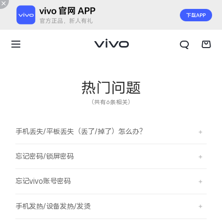
热门问题
（共有6条相关）
手机丢失/平板丢失（丢了/掉了）怎么办？
忘记密码/锁屏密码
忘记vivo账号密码
X300 E
X Fold6
手机发热/设备发热/发烫