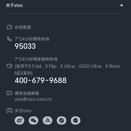
智能硬件
供应商协同平台
订单查询
关于vivo
查找手机
X300 Pro
X300
T系列
开放平台
官网APP下载
vivo 简介
常见问题
NEX系列
vivo 企业业务
S30 Pro mini
S30
在线客服
工作机会
服务政策
廉正合规
7*24小时服务热线
新闻资讯
Y500 Pro
Y500
95033
环保回收
国补营业执照
隐私中心
iQOO 15 Ultra
iQOO Z11 Turbo
安全公告
7*24小时尊享服务热线
无线电发射设备销售备案
可持续发展
(适用于X Fold、X Flip、X Ultra、iQOO Ultra、X Note、
服务隐私政策
NEX系列)
iQOO Pad6 Pro
iQOO TWS 5e
vivo 蔡司影像
400-679-9688
Log还原LUTs下载
X Fold5
X200 Ultra
开发者社区
服务监督邮箱
vivo 办公套件
vivo@vivo.com.cn
S20 Pro
S20
全部X机型
对比X机型
蓝河操作系统
关注vivo
vivo 通信
Y50 5G
Y50m 5G
全部S机型
对比S机型
vivo 智能车载