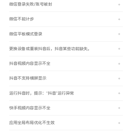
iQOO Neo11
iQOO 15
全部Y机型
对比Y机型
微信登录失败/账号被封
微信不能计步
vivo WATCH GT 2
vivo Vision
全部iQOO机型
对比iQOO机型
微信平板模式登录
全部智能硬件
更换设备或重装抖音后，抖音某些功能缺失。
抖音视频内容显示不全
抖音不支持横屏显示
运行抖音时，提示：“抖音”运行异常
快手视频内容显示不全
应用全局布局优化不生效