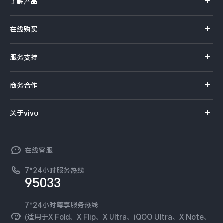
了解产品
X系列
在线购买
S系列
官方商城
服务支持
Y系列
选购手机
真伪查询
iQOO手机
商务合作
选购配件
服务网点
智能硬件
供应商协同平台
订单查询
关于vivo
查找手机
T系列
开放平台
官网APP下载
vivo 简介
常见问题
NEX系列
vivo 企业业务
在线客服
工作机会
服务政策
廉正合规
7*24小时服务热线
新闻资讯
95033
环保回收
国补营业执照
隐私中心
安全公告
7*24小时尊享服务热线
无线电发射设备销售备案
可持续发展
(适用于X Fold、X Flip、X Ultra、iQOO Ultra、X Note、
服务隐私政策