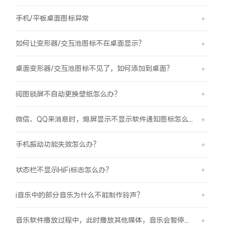
手机/平板桌面图标异常
如何让变形器/交互池图标不在桌面显示？
桌面变形器/交互池图标不见了，如何添加到桌面？
阅图锁屏不自动更换壁纸怎么办？
微信、QQ来消息时，熄屏显示不显示软件通知图标怎么办？
手机振动功能失效怎么办？
状态栏不显示HiFi标志怎么办？
i音乐中的部分音乐为什么不能制作铃声？
音乐软件播放过程中，此时播放其他媒体，音乐会暂停怎么办？