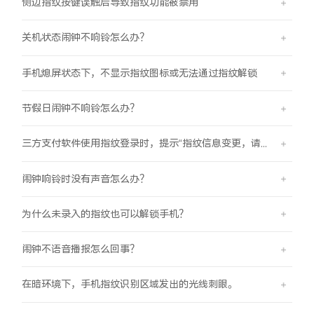
侧边指纹按键误触后导致指纹功能被禁用
关机状态闹钟不响铃怎么办？
手机熄屏状态下，不显示指纹图标或无法通过指纹解锁
节假日闹钟不响铃怎么办？
三方支付软件使用指纹登录时，提示“指纹信息变更，请重新验证登录信息后使用”
闹钟响铃时没有声音怎么办？
为什么未录入的指纹也可以解锁手机？
闹钟不语音播报怎么回事？
在暗环境下，手机指纹识别区域发出的光线刺眼。