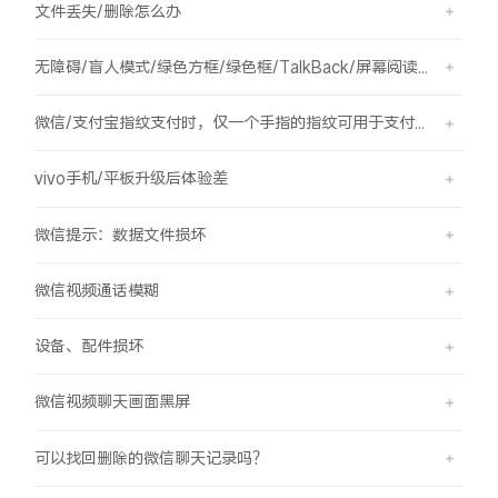
文件丢失/删除怎么办
X300 Pro
X300
无障碍/盲人模式/绿色方框/绿色框/TalkBack/屏幕阅读/屏幕朗读
S30 Pro mini
S30
微信/支付宝指纹支付时，仅一个手指的指纹可用于支付，其他已录入的指纹无法用于支付。
Y500 Pro
Y500
vivo手机/平板升级后体验差
iQOO 15 Ultra
iQOO Z11 Turbo
微信提示：数据文件损坏
iQOO Pad6 Pro
iQOO TWS 5e
微信视频通话模糊
X Fold5
X200 Ultra
设备、配件损坏
S20 Pro
S20
全部X机型
对比X机型
微信视频聊天画面黑屏
Y50 5G
Y50m 5G
全部S机型
对比S机型
可以找回删除的微信聊天记录吗？