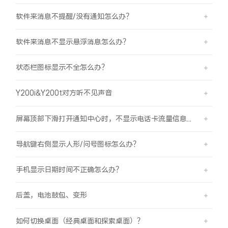
软件来消息不提醒/没有通知怎么办？
软件来消息不显示悬浮消息怎么办？
状态栏图标显示不全怎么办？
Y200i&Y200t对方听不见声音
屏幕顶部下滑打开通知中心时，不显示电话卡流量信息怎么办？
导航键右侧显示人形/问号图标怎么办？
手机显示日期时间不正确怎么办？
后盖，电池鼓包、变形
如何切换桌面（经典桌面和探索桌面）？