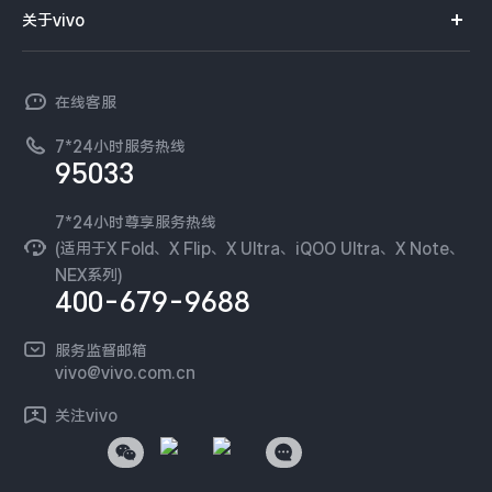
智能硬件
供应商协同平台
订单查询
关于vivo
查找手机
X300 Pro
X300
T系列
开放平台
官网APP下载
vivo 简介
常见问题
NEX系列
vivo 企业业务
S30 Pro mini
S30
在线客服
工作机会
服务政策
廉正合规
7*24小时服务热线
新闻资讯
Y500 Pro
Y500
95033
环保回收
国补营业执照
隐私中心
iQOO 15 Ultra
iQOO Z11 Turbo
安全公告
7*24小时尊享服务热线
无线电发射设备销售备案
可持续发展
(适用于X Fold、X Flip、X Ultra、iQOO Ultra、X Note、
服务隐私政策
NEX系列)
iQOO Pad6 Pro
iQOO TWS 5e
vivo 蔡司影像
400-679-9688
Log还原LUTs下载
X Fold5
X200 Ultra
开发者社区
服务监督邮箱
vivo 办公套件
vivo@vivo.com.cn
S20 Pro
S20
全部X机型
对比X机型
蓝河操作系统
关注vivo
vivo 通信
Y50 5G
Y50m 5G
全部S机型
对比S机型
vivo 智能车载