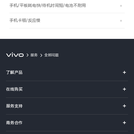
S60
S60 元气版
手机/平板耗电快/待机时间短/电池不耐用
Y600 Turbo
Y600 Pro
手机卡顿/反应慢
iQOO Z11i
iQOO 15T
vivo TWS 5 Pro
vivo Pad6 Pro
服务
全部问题
X300 Ultra
X300s
了解产品
S50 Pro mini
S50
X系列
在线购买
S系列
Y6
Y60
官方商城
服务支持
Y系列
选购手机
iQOO Z11
iQOO Z11x
真伪查询
iQOO手机
商务合作
选购配件
服务网点
vivo 头戴降噪耳机
vivo TWS 5e