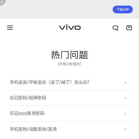
热门问题
（共有6条相关）
手机丢失/平板丢失（丢了/掉了）怎么办？
忘记密码/锁屏密码
忘记vivo账号密码
X300 E
X Fold6
手机发热/设备发热/发烫