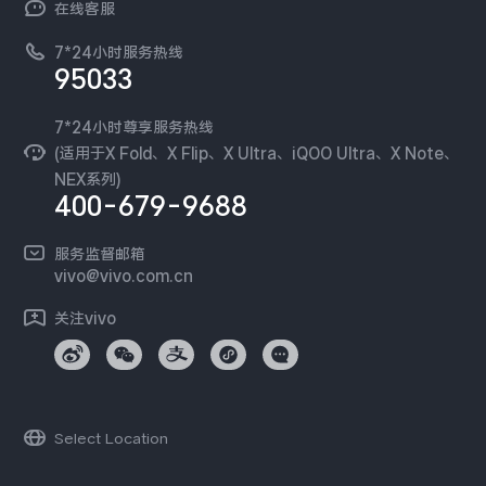
在线客服
工作机会
服务政策
廉正合规
7*24小时服务热线
新闻资讯
95033
环保回收
国补营业执照
隐私中心
安全公告
7*24小时尊享服务热线
无线电发射设备销售备案
可持续发展
(适用于X Fold、X Flip、X Ultra、iQOO Ultra、X Note、
服务隐私政策
NEX系列)
vivo 蔡司影像
400-679-9688
Log还原LUTs下载
开发者社区
服务监督邮箱
vivo 办公套件
vivo@vivo.com.cn
蓝河操作系统
关注vivo
vivo 通信
vivo 智能车载
Select Location