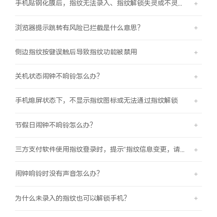
手机贴钢化膜后，指纹无法录入、指纹解锁失灵或不灵敏。
浏览器提示跳转有风险已拦截是什么意思？
侧边指纹按键误触后导致指纹功能被禁用
关机状态闹钟不响铃怎么办？
手机熄屏状态下，不显示指纹图标或无法通过指纹解锁
节假日闹钟不响铃怎么办？
三方支付软件使用指纹登录时，提示“指纹信息变更，请重新验证登录信息后使用”
闹钟响铃时没有声音怎么办？
为什么未录入的指纹也可以解锁手机？