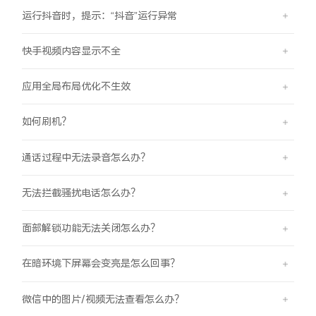
iQOO Neo11
iQOO 15
全部Y机型
对比Y机型
运行抖音时，提示：“抖音”运行异常
vivo WATCH GT 2
vivo Vision
全部iQOO机型
对比iQOO机型
快手视频内容显示不全
应用全局布局优化不生效
全部智能硬件
如何刷机？
通话过程中无法录音怎么办？
无法拦截骚扰电话怎么办？
面部解锁功能无法关闭怎么办？
在暗环境下屏幕会变亮是怎么回事？
微信中的图片/视频无法查看怎么办？