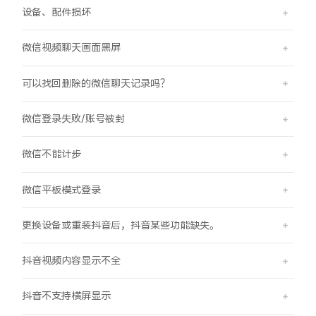
设备、配件损坏
X300 Pro
X300
微信视频聊天画面黑屏
S30 Pro mini
S30
可以找回删除的微信聊天记录吗？
Y500 Pro
Y500
微信登录失败/账号被封
iQOO 15 Ultra
iQOO Z11 Turbo
微信不能计步
iQOO Pad6 Pro
iQOO TWS 5e
微信平板模式登录
X Fold5
X200 Ultra
更换设备或重装抖音后，抖音某些功能缺失。
S20 Pro
S20
全部X机型
对比X机型
抖音视频内容显示不全
Y50 5G
Y50m 5G
全部S机型
对比S机型
抖音不支持横屏显示