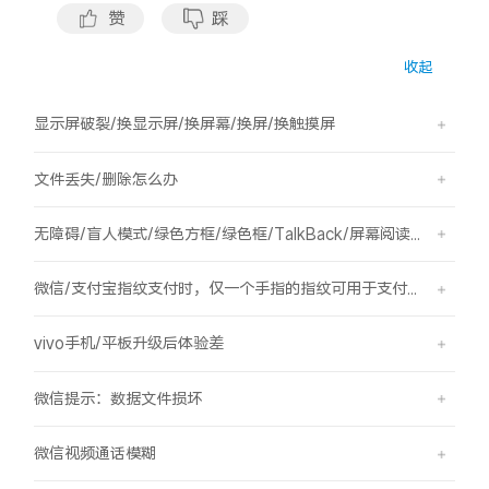
S60
S60 元气版
赞
踩
收起
Y600 Turbo
Y600 Pro
显示屏破裂/换显示屏/换屏幕/换屏/换触摸屏
iQOO Z11i
iQOO 15T
文件丢失/删除怎么办
vivo TWS 5 Pro
vivo Pad6 Pro
无障碍/盲人模式/绿色方框/绿色框/TalkBack/屏幕阅读/屏幕朗读
X300 Ultra
X300s
微信/支付宝指纹支付时，仅一个手指的指纹可用于支付，其他已录入的指纹无法用于支付。
S50 Pro mini
S50
vivo手机/平板升级后体验差
Y6
Y60
微信提示：数据文件损坏
iQOO Z11
iQOO Z11x
微信视频通话模糊
vivo 头戴降噪耳机
vivo TWS 5e