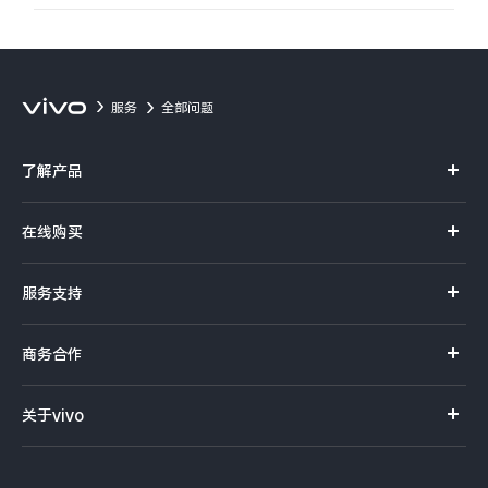
服务
全部问题
了解产品
X系列
在线购买
S系列
官方商城
服务支持
Y系列
选购手机
真伪查询
iQOO手机
商务合作
选购配件
服务网点
智能硬件
供应商协同平台
订单查询
关于vivo
查找手机
T系列
开放平台
官网APP下载
vivo 简介
常见问题
NEX系列
vivo 企业业务