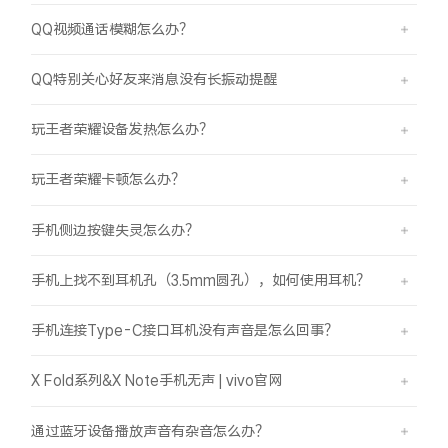
QQ视频通话模糊怎么办？
QQ特别关心好友来消息没有长振动提醒
玩王者荣耀设备发热怎么办？
玩王者荣耀卡顿怎么办？
手机侧边按键失灵怎么办？
手机上找不到耳机孔（3.5mm圆孔），如何使用耳机？
手机连接Type-C接口耳机没有声音是怎么回事？
X Fold系列&X Note手机无声 | vivo官网
通过蓝牙设备播放声音有杂音怎么办？