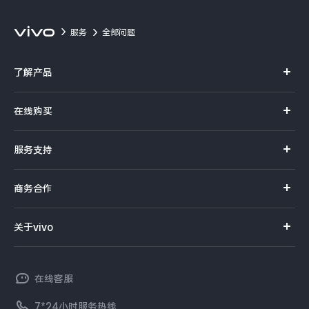
服务
全部问题
了解产品
X系列
在线购买
S系列
官方商城
服务支持
Y系列
选购手机
真伪查询
iQOO手机
商务合作
选购配件
服务网点
智能硬件
供应商协同平台
订单查询
关于vivo
查找手机
T系列
开放平台
官网APP下载
vivo 简介
常见问题
NEX系列
vivo 企业业务
在线客服
工作机会
服务政策
廉正合规
7*24小时服务热线