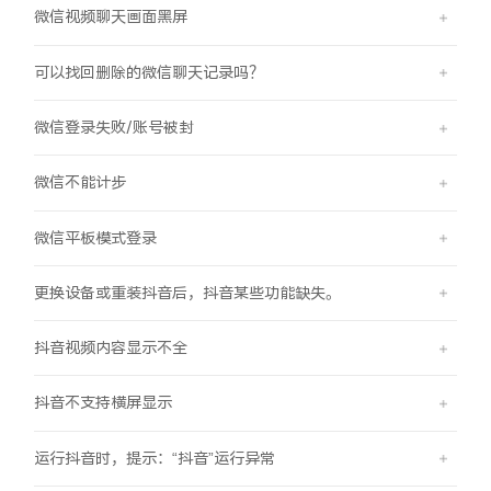
微信视频聊天画面黑屏
X300 Pro
X300
可以找回删除的微信聊天记录吗？
S30 Pro mini
S30
微信登录失败/账号被封
Y500 Pro
Y500
微信不能计步
iQOO 15 Ultra
iQOO Z11 Turbo
微信平板模式登录
iQOO Pad6 Pro
iQOO TWS 5e
更换设备或重装抖音后，抖音某些功能缺失。
X Fold5
X200 Ultra
抖音视频内容显示不全
S20 Pro
S20
全部X机型
对比X机型
抖音不支持横屏显示
Y50 5G
Y50m 5G
全部S机型
对比S机型
运行抖音时，提示：“抖音”运行异常