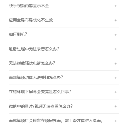
iQOO Neo11
iQOO 15
全部Y机型
对比Y机型
快手视频内容显示不全
vivo WATCH GT 2
vivo Vision
全部iQOO机型
对比iQOO机型
应用全局布局优化不生效
如何刷机？
全部智能硬件
通话过程中无法录音怎么办？
无法拦截骚扰电话怎么办？
面部解锁功能无法关闭怎么办？
在暗环境下屏幕会变亮是怎么回事？
微信中的图片/视频无法查看怎么办？
面部解锁后会停留在锁屏界面，需上滑才能进入桌面，是怎么回事？