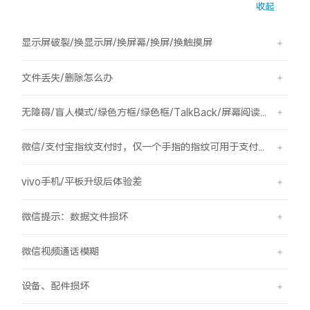
收起
S60
S60 元气版
显示屏破裂/换显示屏/换屏幕/换屏/换触摸屏
Y600 Turbo
Y600 Pro
文件丢失/删除怎么办
iQOO Z11i
iQOO 15T
无障碍/盲人模式/绿色方框/绿色框/TalkBack/屏幕阅读/屏幕朗读
vivo TWS 5 Pro
vivo Pad6 Pro
微信/支付宝指纹支付时，仅一个手指的指纹可用于支付，其他已录入的指纹无法用于支付。
X300 Ultra
X300s
vivo手机/平板升级后体验差
S50 Pro mini
S50
微信提示：数据文件损坏
Y6
Y60
微信视频通话模糊
iQOO Z11
iQOO Z11x
设备、配件损坏
vivo 头戴降噪耳机
vivo TWS 5e