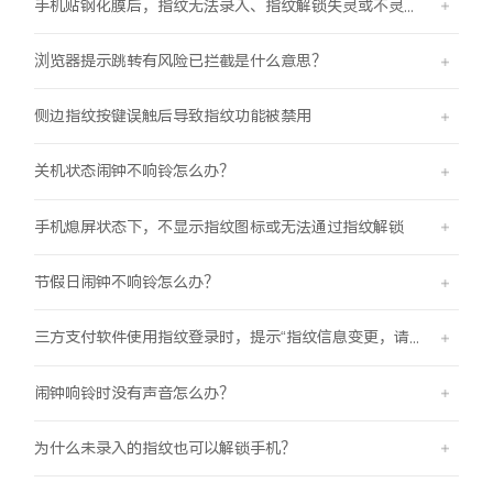
手机贴钢化膜后，指纹无法录入、指纹解锁失灵或不灵敏。
浏览器提示跳转有风险已拦截是什么意思？
侧边指纹按键误触后导致指纹功能被禁用
关机状态闹钟不响铃怎么办？
手机熄屏状态下，不显示指纹图标或无法通过指纹解锁
节假日闹钟不响铃怎么办？
三方支付软件使用指纹登录时，提示“指纹信息变更，请重新验证登录信息后使用”
闹钟响铃时没有声音怎么办？
为什么未录入的指纹也可以解锁手机？