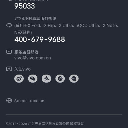
新闻资讯
95033
环保回收
国补营业执照
隐私中心
安全公告
7*24小时尊享服务热线
无线电发射设备销售备案
可持续发展
(适用于X Fold、X Flip、X Ultra、iQOO Ultra、X Note、
服务隐私政策
NEX系列)
vivo 蔡司影像
400-679-9688
Log还原LUTs下载
开发者社区
服务监督邮箱
vivo 办公套件
vivo@vivo.com.cn
蓝河操作系统
关注vivo
vivo 通信
vivo 智能车载
Select Location
©2014-2026 广东天宸网络科技有限公司 版权所有