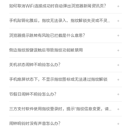
如何取消WiFi连接成功时自动弹出浏览器新闻资讯页？
手机贴钢化膜后，指纹无法录入、指纹解锁失灵或不灵敏。
浏览器提示跳转有风险已拦截是什么意思？
侧边指纹按键误触后导致指纹功能被禁用
关机状态闹钟不响铃怎么办？
手机熄屏状态下，不显示指纹图标或无法通过指纹解锁
节假日闹钟不响铃怎么办？
三方支付软件使用指纹登录时，提示“指纹信息变更，请重新验证登录信息后使用”
闹钟响铃时没有声音怎么办？