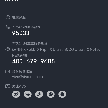
查找手机
T系列
开放平台
官网APP下载
vivo 简介
常见问题
NEX系列
vivo 企业业务
在线客服
工作机会
服务政策
廉正合规
7*24小时服务热线
新闻资讯
95033
环保回收
国补营业执照
隐私中心
安全公告
7*24小时尊享服务热线
无线电发射设备销售备案
可持续发展
(适用于X Fold、X Flip、X Ultra、iQOO Ultra、X Note、
服务隐私政策
NEX系列)
vivo 蔡司影像
400-679-9688
Log还原LUTs下载
开发者社区
服务监督邮箱
vivo 办公套件
vivo@vivo.com.cn
蓝河操作系统
关注vivo
vivo 通信
vivo 智能车载