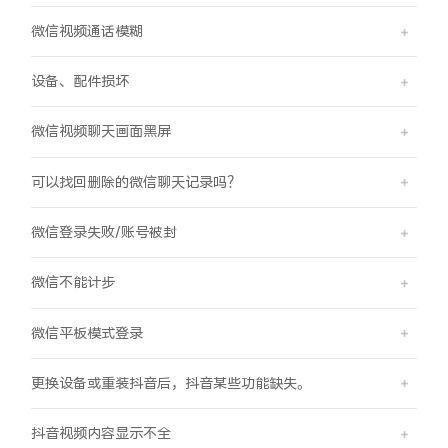
微信视频通话模糊
X300 Pro
X300
设备、配件损坏
S30 Pro mini
S30
微信视频聊天画面黑屏
Y500 Pro
Y500
可以找回删除的微信聊天记录吗？
iQOO 15 Ultra
iQOO Z11 Turbo
微信登录失败/账号被封
iQOO Pad6 Pro
iQOO TWS 5e
微信不能计步
X Fold5
X200 Ultra
微信平板模式登录
S20 Pro
S20
全部X机型
对比X机型
更换设备或重装抖音后，抖音某些功能缺失。
Y50 5G
Y50m 5G
全部S机型
对比S机型
抖音视频内容显示不全