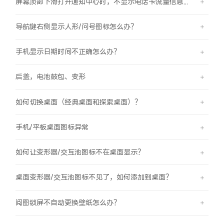
屏幕顶部下滑打开通知中心时，不显示电话卡流量信息怎么办？
导航键右侧显示人形/问号图标怎么办？
手机显示日期时间不正确怎么办？
后盖，电池鼓包、变形
如何切换桌面（经典桌面和探索桌面）？
手机/平板桌面图标异常
如何让变形器/交互池图标不在桌面显示？
桌面变形器/交互池图标不见了，如何添加到桌面？
阅图锁屏不自动更换壁纸怎么办？