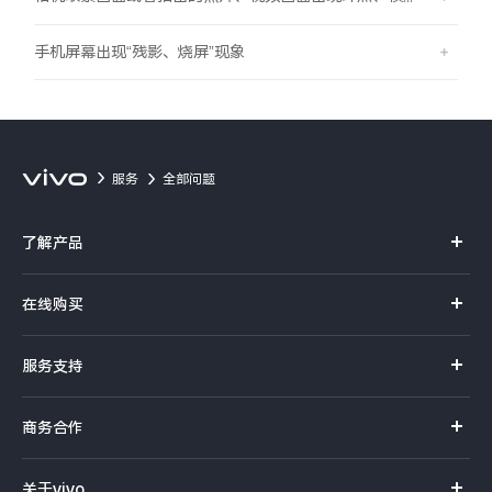
手机屏幕出现“残影、烧屏”现象
服务
全部问题
了解产品
X系列
在线购买
S系列
官方商城
服务支持
Y系列
选购手机
真伪查询
iQOO手机
商务合作
选购配件
服务网点
智能硬件
供应商协同平台
订单查询
关于vivo