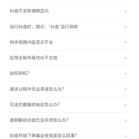
iQOO Neo11
iQOO 15
全部Y机型
对比Y机型
抖音不支持横屏显示
vivo WATCH GT 2
vivo Vision
全部iQOO机型
对比iQOO机型
运行抖音时，提示：“抖音”运行异常
全部智能硬件
快手视频内容显示不全
应用全局布局优化不生效
如何刷机？
通话过程中无法录音怎么办？
无法拦截骚扰电话怎么办？
面部解锁功能无法关闭怎么办？
在暗环境下屏幕会变亮是怎么回事？