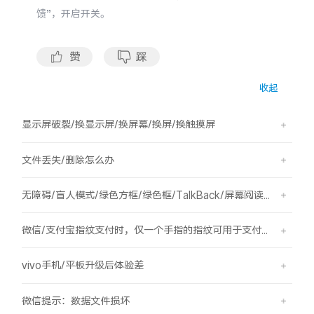
S60
S60 元气版
馈”，开启开关。
Y600 Turbo
Y600 Pro
赞
踩
iQOO Z11i
iQOO 15T
收起
vivo TWS 5 Pro
vivo Pad6 Pro
显示屏破裂/换显示屏/换屏幕/换屏/换触摸屏
X300 Ultra
X300s
文件丢失/删除怎么办
S50 Pro mini
S50
无障碍/盲人模式/绿色方框/绿色框/TalkBack/屏幕阅读/屏幕朗读
微信/支付宝指纹支付时，仅一个手指的指纹可用于支付，其他已录入的指纹无法用于支付。
Y6
Y60
vivo手机/平板升级后体验差
iQOO Z11
iQOO Z11x
微信提示：数据文件损坏
vivo 头戴降噪耳机
vivo TWS 5e