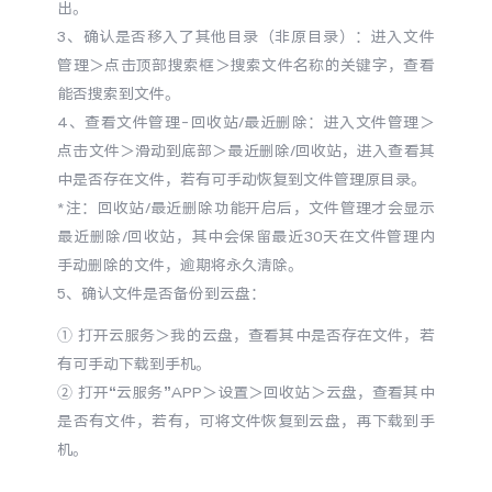
出。
S60
S60 元气版
3、确认是否移入了其他目录（非原目录）：进入文件
管理＞点击顶部搜索框＞搜索文件名称的关键字，查看
Y600 Turbo
Y600 Pro
能否搜索到文件。
4、查看文件管理-回收站/最近删除：进入文件管理＞
iQOO Z11i
iQOO 15T
点击文件＞滑动到底部＞最近删除/回收站，进入查看其
中是否存在文件，若有可手动恢复到文件管理原目录。
vivo TWS 5 Pro
vivo Pad6 Pro
*注：回收站/最近删除功能开启后，文件管理才会显示
最近删除/回收站，其中会保留最近30天在文件管理内
X300 Ultra
X300s
手动删除的文件，逾期将永久清除。
5、确认文件是否备份到云盘：
S50 Pro mini
S50
① 打开云服务＞我的云盘，查看其中是否存在文件，若
Y6
Y60
有可手动下载到手机。
② 打开“云服务”APP＞设置＞回收站＞云盘，查看其中
是否有文件，若有，可将文件恢复到云盘，再下载到手
iQOO Z11
iQOO Z11x
机。
vivo 头戴降噪耳机
vivo TWS 5e