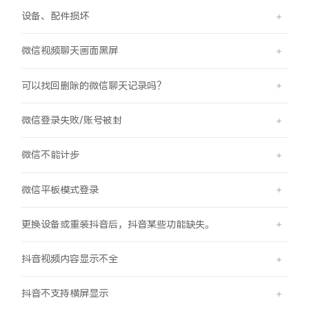
iQOO Neo11
iQOO 15
全部Y机型
对比Y机型
设备、配件损坏
vivo WATCH GT 2
vivo Vision
全部iQOO机型
对比iQOO机型
微信视频聊天画面黑屏
全部智能硬件
可以找回删除的微信聊天记录吗？
微信登录失败/账号被封
微信不能计步
微信平板模式登录
更换设备或重装抖音后，抖音某些功能缺失。
抖音视频内容显示不全
抖音不支持横屏显示