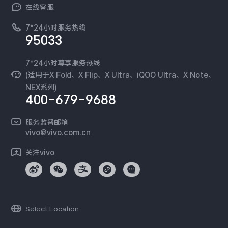
NEX系列
vivo 企业业务
在线客服
工作机会
服务政策
廉正合规
7*24小时服务热线
新闻资讯
95033
环保回收
国补营业执照
隐私中心
安全公告
7*24小时尊享服务热线
无线电发射设备销售备案
可持续发展
(适用于X Fold、X Flip、X Ultra、iQOO Ultra、X Note、
服务隐私政策
NEX系列)
vivo 蔡司影像
400-679-9688
Log还原LUTs下载
开发者社区
服务监督邮箱
vivo 办公套件
vivo@vivo.com.cn
蓝河操作系统
关注vivo
vivo 通信
vivo 智能车载
Select Location