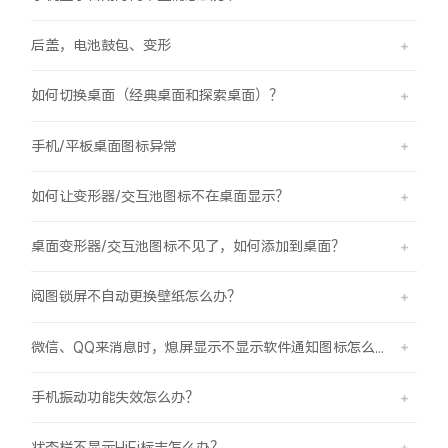
后盖，电池鼓包、变形
如何切换桌面（经典桌面和探索桌面）？
手机/平板桌面图标异常
如何让变形器/交互池图标不在桌面显示？
桌面变形器/交互池图标不见了，如何添加到桌面？
阅图锁屏不自动更换壁纸怎么办？
微信、QQ来消息时，熄屏显示不显示软件通知图标怎么办？
手机振动功能失效怎么办？
状态栏不显示HiFi标志怎么办？