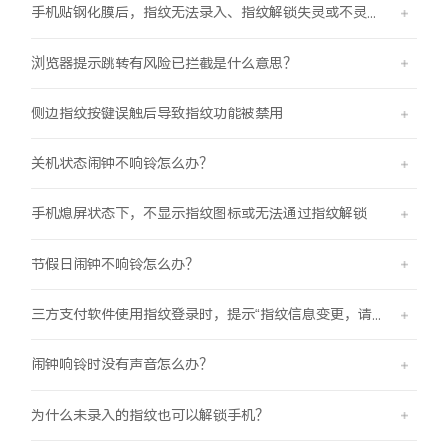
手机贴钢化膜后，指纹无法录入、指纹解锁失灵或不灵敏。
浏览器提示跳转有风险已拦截是什么意思？
侧边指纹按键误触后导致指纹功能被禁用
关机状态闹钟不响铃怎么办？
手机熄屏状态下，不显示指纹图标或无法通过指纹解锁
节假日闹钟不响铃怎么办？
三方支付软件使用指纹登录时，提示“指纹信息变更，请重新验证登录信息后使用”
闹钟响铃时没有声音怎么办？
为什么未录入的指纹也可以解锁手机？