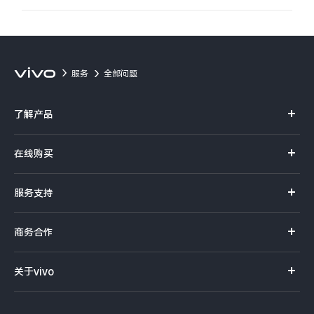
服务
全部问题
了解产品
X系列
在线购买
S系列
官方商城
服务支持
Y系列
选购手机
真伪查询
iQOO手机
商务合作
选购配件
服务网点
智能硬件
供应商协同平台
订单查询
关于vivo
查找手机
T系列
开放平台
官网APP下载
vivo 简介
常见问题