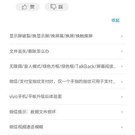
赞
踩
X300 Pro
X300
收起
S30 Pro mini
S30
显示屏破裂/换显示屏/换屏幕/换屏/换触摸屏
Y500 Pro
Y500
文件丢失/删除怎么办
iQOO 15 Ultra
iQOO Z11 Turbo
无障碍/盲人模式/绿色方框/绿色框/TalkBack/屏幕阅读/屏幕朗读
iQOO Pad6 Pro
iQOO TWS 5e
微信/支付宝指纹支付时，仅一个手指的指纹可用于支付，其他已录入的指纹无法用于支付。
X Fold5
X200 Ultra
vivo手机/平板升级后体验差
S20 Pro
S20
全部X机型
对比X机型
微信提示：数据文件损坏
Y50 5G
Y50m 5G
全部S机型
对比S机型
微信视频通话模糊