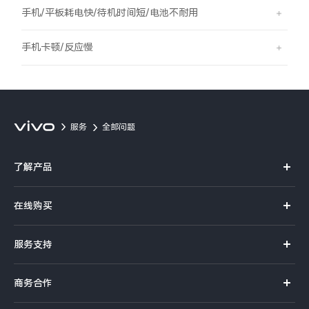
S60
S60 元气版
手机/平板耗电快/待机时间短/电池不耐用
Y600 Turbo
Y600 Pro
手机卡顿/反应慢
iQOO Z11i
iQOO 15T
vivo TWS 5 Pro
vivo Pad6 Pro
服务
全部问题
X300 Ultra
X300s
了解产品
S50 Pro mini
S50
X系列
在线购买
S系列
Y6
Y60
官方商城
服务支持
Y系列
选购手机
iQOO Z11
iQOO Z11x
真伪查询
iQOO手机
商务合作
选购配件
服务网点
vivo 头戴降噪耳机
vivo TWS 5e