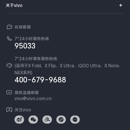
智能硬件
供应商协同平台
订单查询
关于vivo
查找手机
X300 Pro
X300
T系列
开放平台
官网APP下载
vivo 简介
常见问题
NEX系列
vivo 企业业务
S30 Pro mini
S30
在线客服
工作机会
服务政策
廉正合规
7*24小时服务热线
新闻资讯
Y500 Pro
Y500
95033
环保回收
国补营业执照
隐私中心
iQOO 15 Ultra
iQOO Z11 Turbo
安全公告
7*24小时尊享服务热线
无线电发射设备销售备案
可持续发展
(适用于X Fold、X Flip、X Ultra、iQOO Ultra、X Note、
服务隐私政策
NEX系列)
iQOO Pad6 Pro
iQOO TWS 5e
vivo 蔡司影像
400-679-9688
Log还原LUTs下载
X Fold5
X200 Ultra
开发者社区
服务监督邮箱
vivo 办公套件
vivo@vivo.com.cn
S20 Pro
S20
全部X机型
对比X机型
蓝河操作系统
关注vivo
vivo 通信
Y50 5G
Y50m 5G
全部S机型
对比S机型
vivo 智能车载