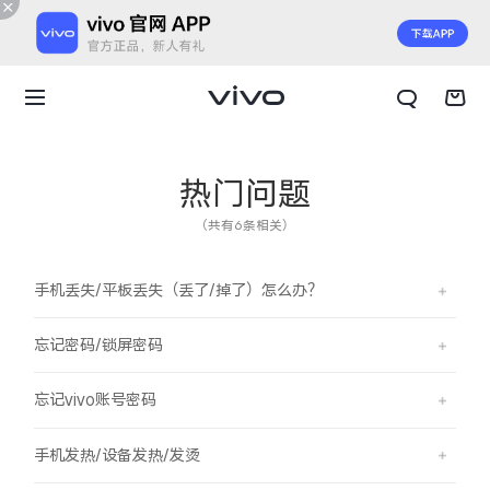
热门问题
（共有6条相关）
手机丢失/平板丢失（丢了/掉了）怎么办？
忘记密码/锁屏密码
忘记vivo账号密码
X300 E
X Fold6
手机发热/设备发热/发烫