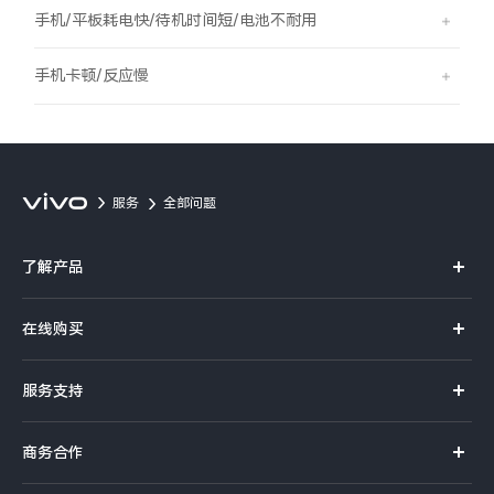
S60
S60 元气版
手机/平板耗电快/待机时间短/电池不耐用
Y600 Turbo
Y600 Pro
手机卡顿/反应慢
iQOO Z11i
iQOO 15T
vivo TWS 5 Pro
vivo Pad6 Pro
服务
全部问题
X300 Ultra
X300s
了解产品
S50 Pro mini
S50
X系列
在线购买
S系列
Y6
Y60
官方商城
服务支持
Y系列
选购手机
iQOO Z11
iQOO Z11x
真伪查询
iQOO手机
商务合作
选购配件
服务网点
vivo 头戴降噪耳机
vivo TWS 5e