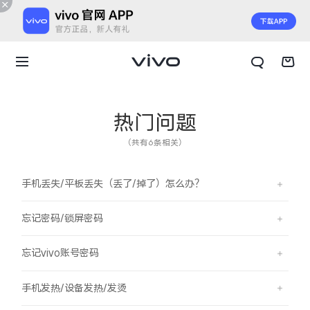
热门问题
（共有6条相关）
手机丢失/平板丢失（丢了/掉了）怎么办？
忘记密码/锁屏密码
忘记vivo账号密码
X300 E
X Fold6
手机发热/设备发热/发烫