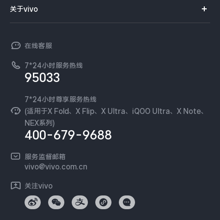
智能硬件
供应商协同平台
订单查询
关于vivo
查找手机
X300 Pro
X300
T系列
开放平台
官网APP下载
vivo 简介
常见问题
NEX系列
vivo 企业业务
S30 Pro mini
S30
在线客服
工作机会
服务政策
廉正合规
7*24小时服务热线
新闻资讯
Y500 Pro
Y500
95033
环保回收
国补营业执照
隐私中心
iQOO 15 Ultra
iQOO Z11 Turbo
安全公告
7*24小时尊享服务热线
无线电发射设备销售备案
可持续发展
(适用于X Fold、X Flip、X Ultra、iQOO Ultra、X Note、
服务隐私政策
NEX系列)
iQOO Pad6 Pro
iQOO TWS 5e
vivo 蔡司影像
400-679-9688
Log还原LUTs下载
X Fold5
X200 Ultra
开发者社区
服务监督邮箱
vivo 办公套件
vivo@vivo.com.cn
S20 Pro
S20
全部X机型
对比X机型
蓝河操作系统
关注vivo
vivo 通信
Y50 5G
Y50m 5G
全部S机型
对比S机型
vivo 智能车载