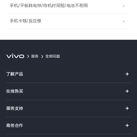
S60
S60 元气版
手机/平板耗电快/待机时间短/电池不耐用
Y600 Turbo
Y600 Pro
手机卡顿/反应慢
iQOO Z11i
iQOO 15T
vivo TWS 5 Pro
vivo Pad6 Pro
服务
全部问题
X300 Ultra
X300s
了解产品
S50 Pro mini
S50
X系列
在线购买
S系列
Y6
Y60
官方商城
服务支持
Y系列
选购手机
iQOO Z11
iQOO Z11x
真伪查询
iQOO手机
商务合作
选购配件
服务网点
vivo 头戴降噪耳机
vivo TWS 5e