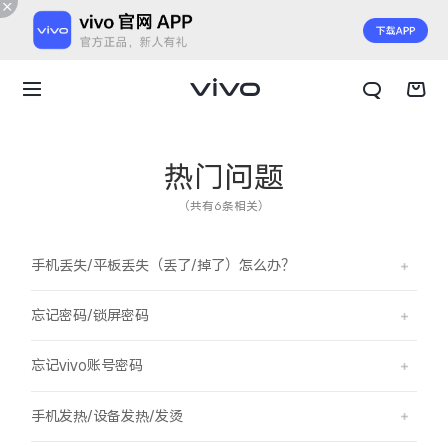
热门问题
（共有6条相关）
手机丢失/平板丢失（丢了/掉了）怎么办？
忘记密码/锁屏密码
忘记vivo账号密码
X300 E
X Fold6
手机发热/设备发热/发烫