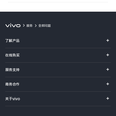
服务
全部问题
了解产品
X系列
在线购买
S系列
官方商城
服务支持
Y系列
选购手机
真伪查询
iQOO手机
商务合作
选购配件
服务网点
智能硬件
供应商协同平台
订单查询
关于vivo
查找手机
T系列
开放平台
官网APP下载
vivo 简介
常见问题
NEX系列
vivo 企业业务