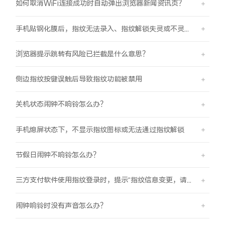
如何取消WiFi连接成功时自动弹出浏览器新闻资讯页？
手机贴钢化膜后，指纹无法录入、指纹解锁失灵或不灵敏。
浏览器提示跳转有风险已拦截是什么意思？
侧边指纹按键误触后导致指纹功能被禁用
关机状态闹钟不响铃怎么办？
手机熄屏状态下，不显示指纹图标或无法通过指纹解锁
节假日闹钟不响铃怎么办？
三方支付软件使用指纹登录时，提示“指纹信息变更，请重新验证登录信息后使用”
闹钟响铃时没有声音怎么办？