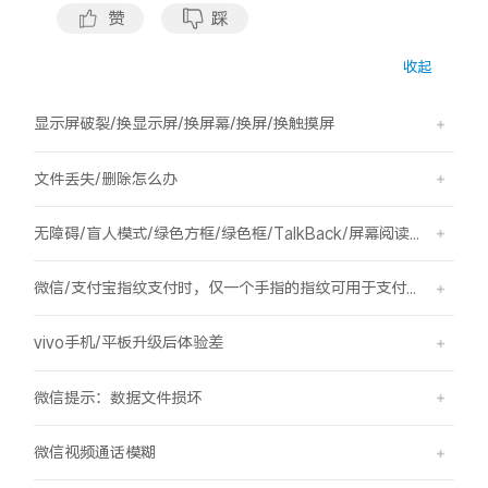
S60
S60 元气版
赞
踩
收起
Y600 Turbo
Y600 Pro
显示屏破裂/换显示屏/换屏幕/换屏/换触摸屏
iQOO Z11i
iQOO 15T
文件丢失/删除怎么办
vivo TWS 5 Pro
vivo Pad6 Pro
无障碍/盲人模式/绿色方框/绿色框/TalkBack/屏幕阅读/屏幕朗读
X300 Ultra
X300s
微信/支付宝指纹支付时，仅一个手指的指纹可用于支付，其他已录入的指纹无法用于支付。
S50 Pro mini
S50
vivo手机/平板升级后体验差
Y6
Y60
微信提示：数据文件损坏
iQOO Z11
iQOO Z11x
微信视频通话模糊
vivo 头戴降噪耳机
vivo TWS 5e