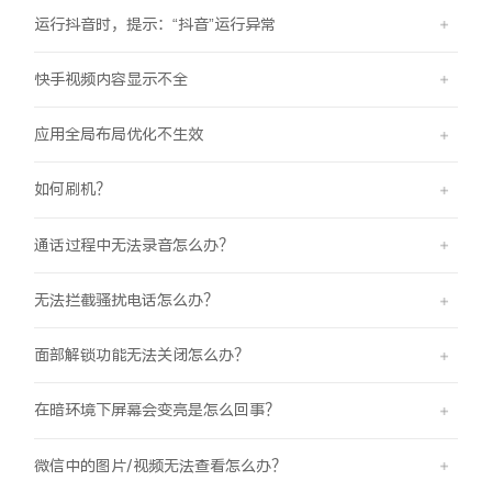
iQOO Neo11
iQOO 15
全部Y机型
对比Y机型
运行抖音时，提示：“抖音”运行异常
vivo WATCH GT 2
vivo Vision
全部iQOO机型
对比iQOO机型
快手视频内容显示不全
应用全局布局优化不生效
全部智能硬件
如何刷机？
通话过程中无法录音怎么办？
无法拦截骚扰电话怎么办？
面部解锁功能无法关闭怎么办？
在暗环境下屏幕会变亮是怎么回事？
微信中的图片/视频无法查看怎么办？