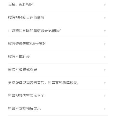
设备、配件损坏
X300 Pro
X300
微信视频聊天画面黑屏
S30 Pro mini
S30
可以找回删除的微信聊天记录吗？
Y500 Pro
Y500
微信登录失败/账号被封
iQOO 15 Ultra
iQOO Z11 Turbo
微信不能计步
iQOO Pad6 Pro
iQOO TWS 5e
微信平板模式登录
X Fold5
X200 Ultra
更换设备或重装抖音后，抖音某些功能缺失。
S20 Pro
S20
全部X机型
对比X机型
抖音视频内容显示不全
Y50 5G
Y50m 5G
全部S机型
对比S机型
抖音不支持横屏显示