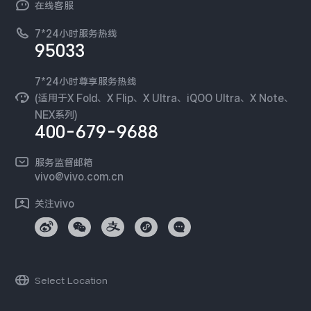
在线客服
工作机会
服务政策
廉正合规
7*24小时服务热线
新闻资讯
95033
环保回收
国补营业执照
隐私中心
安全公告
7*24小时尊享服务热线
无线电发射设备销售备案
可持续发展
(适用于X Fold、X Flip、X Ultra、iQOO Ultra、X Note、
服务隐私政策
NEX系列)
vivo 蔡司影像
400-679-9688
Log还原LUTs下载
开发者社区
服务监督邮箱
vivo 办公套件
vivo@vivo.com.cn
蓝河操作系统
关注vivo
vivo 通信
vivo 智能车载
Select Location