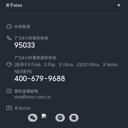
智能硬件
供应商协同平台
订单查询
关于vivo
查找手机
X300 Pro
X300
T系列
开放平台
官网APP下载
vivo 简介
常见问题
NEX系列
vivo 企业业务
S30 Pro mini
S30
在线客服
工作机会
服务政策
廉正合规
7*24小时服务热线
新闻资讯
Y500 Pro
Y500
95033
环保回收
国补营业执照
隐私中心
iQOO 15 Ultra
iQOO Z11 Turbo
安全公告
7*24小时尊享服务热线
无线电发射设备销售备案
可持续发展
(适用于X Fold、X Flip、X Ultra、iQOO Ultra、X Note、
服务隐私政策
NEX系列)
iQOO Pad6 Pro
iQOO TWS 5e
vivo 蔡司影像
400-679-9688
Log还原LUTs下载
X Fold5
X200 Ultra
开发者社区
服务监督邮箱
vivo 办公套件
vivo@vivo.com.cn
S20 Pro
S20
全部X机型
对比X机型
蓝河操作系统
关注vivo
vivo 通信
Y50 5G
Y50m 5G
全部S机型
对比S机型
vivo 智能车载