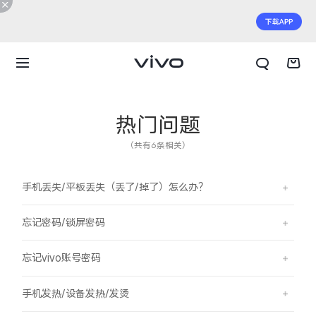
热门问题
（共有6条相关）
手机丢失/平板丢失（丢了/掉了）怎么办？
忘记密码/锁屏密码
忘记vivo账号密码
X300 E
X Fold6
手机发热/设备发热/发烫