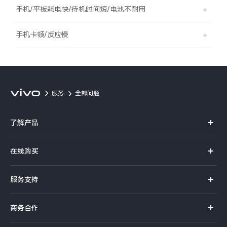
S60
S60 元气版
手机/平板耗电快/待机时间短/电池不耐用
Y600 Turbo
Y600 Pro
手机卡顿/反应慢
iQOO Z11i
iQOO 15T
vivo TWS 5 Pro
vivo Pad6 Pro
服务
全部问题
X300 Ultra
X300s
了解产品
S50 Pro mini
S50
X系列
在线购买
S系列
Y6
Y60
官方商城
服务支持
Y系列
选购手机
iQOO Z11
iQOO Z11x
真伪查询
iQOO手机
商务合作
选购配件
服务网点
vivo 头戴降噪耳机
vivo TWS 5e