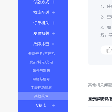
付款方式
1、
物流配送
2、
订单相关
3、
发票相关
线，
故障排查
卡顿/死机/不开机
发热/耗电/充电
帐号与密码
网络与信号
其他相关问
手表运动健康
其他故障
显示屏破裂/
V粉卡