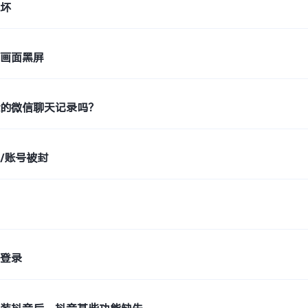
损坏
天画面黑屏
除的微信聊天记录吗？
/账号被封
步
式登录