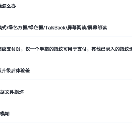
除怎么办
式/绿色方框/绿色框/TalkBack/屏幕阅读/屏幕朗读
指纹支付时，仅一个手指的指纹可用于支付，其他已录入的指纹
平板升级后体验差
数据文件损坏
话模糊