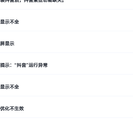
重装抖音后，抖音某些功能缺失。
容显示不全
横屏显示
提示：“抖音”运行异常
容显示不全
局优化不生效