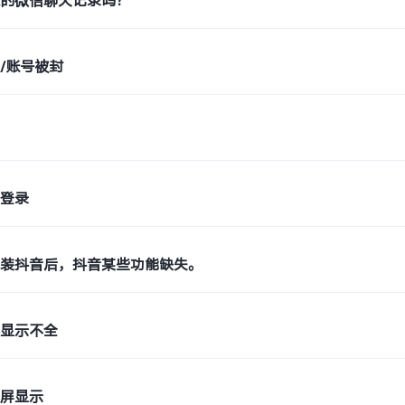
除的微信聊天记录吗？
/账号被封
步
式登录
重装抖音后，抖音某些功能缺失。
容显示不全
横屏显示