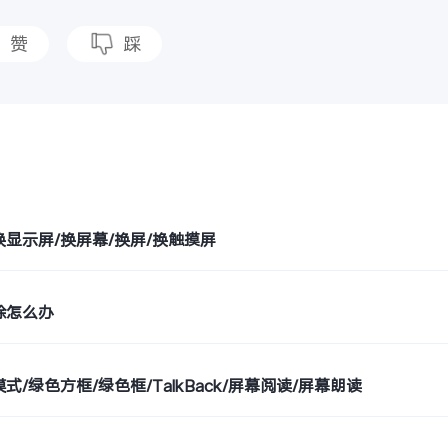
赞
踩
题
换显示屏/换屏幕/换屏/换触摸屏
除怎么办
式/绿色方框/绿色框/TalkBack/屏幕阅读/屏幕朗读