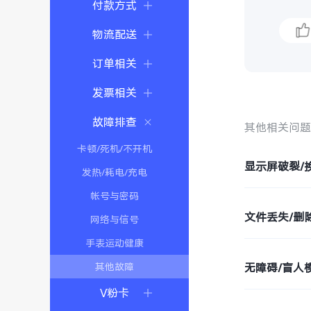
付款方式
物流配送
订单相关
发票相关
故障排查
其他相关问
卡顿/死机/不开机
显示屏破裂/
发热/耗电/充电
帐号与密码
文件丢失/删
网络与信号
手表运动健康
其他故障
无障碍/盲人模
V粉卡