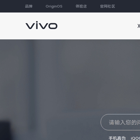
品牌
OriginOS
体验店
官网社区
大家都在搜
手机真伪
iQO