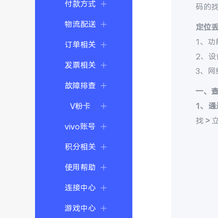
付款方式
码的
物流配送
定位
1、功
订单相关
2、
发票相关
3、
故障排查
一、
V粉卡
1、通
找 >
vivo账号
积分相关
使用帮助
连接中心
游戏中心