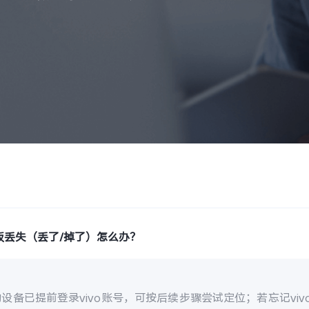
板丢失（丢了/掉了）怎么办？
设备已提前登录vivo账号，可按后续步骤尝试定位；若忘记vi