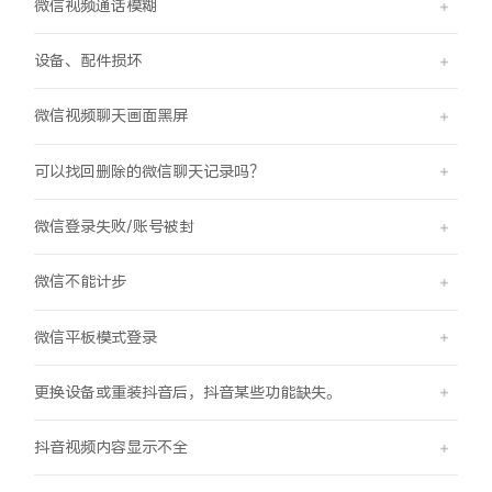
微信视频通话模糊
X300 Pro
X300
设备、配件损坏
S30 Pro mini
S30
微信视频聊天画面黑屏
Y500 Pro
Y500
可以找回删除的微信聊天记录吗？
iQOO 15 Ultra
iQOO Z11 Turbo
微信登录失败/账号被封
iQOO Pad6 Pro
iQOO TWS 5e
微信不能计步
X Fold5
X200 Ultra
微信平板模式登录
S20 Pro
S20
全部X机型
对比X机型
更换设备或重装抖音后，抖音某些功能缺失。
Y50 5G
Y50m 5G
全部S机型
对比S机型
抖音视频内容显示不全