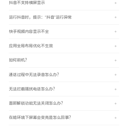
抖音不支持横屏显示
iQOO Neo11
iQOO 15
全部Y机型
对比Y机型
运行抖音时，提示：“抖音”运行异常
vivo WATCH GT 2
vivo Vision
全部iQOO机型
对比iQOO机型
快手视频内容显示不全
全部智能硬件
应用全局布局优化不生效
如何刷机？
通话过程中无法录音怎么办？
无法拦截骚扰电话怎么办？
面部解锁功能无法关闭怎么办？
在暗环境下屏幕会变亮是怎么回事？