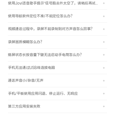
使用Jovi语音助手提示“信号跑去外太空了，请稍后再试哦”是怎么回事？
使用导航软件定位不准/不能定位怎么办？
视频通话过程中，录屏不能录制到对方声音怎么回事？
录屏画质模糊怎么办？
熄屏状态长按音量下键无法启动手电筒怎么办？
手机无法通过USB线连接电脑
通话声音小/杂音/无声
手机/平板使用应用闪退、停止运行、无响应
第三方应用安装失败