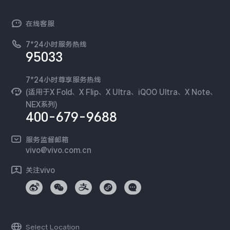
官网APP下载
vivo 简介
常见问题
NEX系列
vivo 企业业务
在线客服
工作机会
服务政策
廉正合规
7*24小时服务热线
新闻资讯
95033
环保回收
国补营业执照
隐私中心
安全公告
7*24小时尊享服务热线
无线电发射设备销售备案
可持续发展
(适用于X Fold、X Flip、X Ultra、iQOO Ultra、X Note、
服务隐私政策
NEX系列)
vivo 蔡司影像
400-679-9688
Log还原LUTs下载
开发者社区
服务监督邮箱
vivo 办公套件
vivo@vivo.com.cn
蓝河操作系统
关注vivo
vivo 通信
vivo 智能车载
Select Location