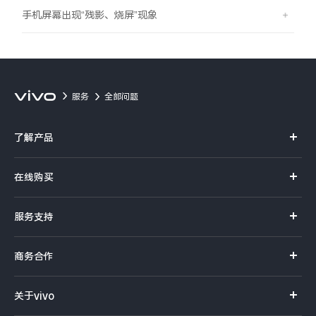
手机屏幕出现“残影、烧屏”现象
服务
全部问题
了解产品
X系列
在线购买
S系列
官方商城
服务支持
Y系列
选购手机
真伪查询
iQOO手机
商务合作
选购配件
服务网点
智能硬件
供应商协同平台
订单查询
关于vivo
查找手机
T系列
开放平台