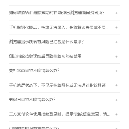
如何取消WiFi连接成功时自动弹出浏览器新闻资讯页？
手机贴钢化膜后，指纹无法录入、指纹解锁失灵或不灵敏。
浏览器提示跳转有风险已拦截是什么意思？
侧边指纹按键误触后导致指纹功能被禁用
关机状态闹钟不响铃怎么办？
手机熄屏状态下，不显示指纹图标或无法通过指纹解锁
节假日闹钟不响铃怎么办？
三方支付软件使用指纹登录时，提示“指纹信息变更，请重新验证登录信息后使用”
闹钟响铃时没有声音怎么办？