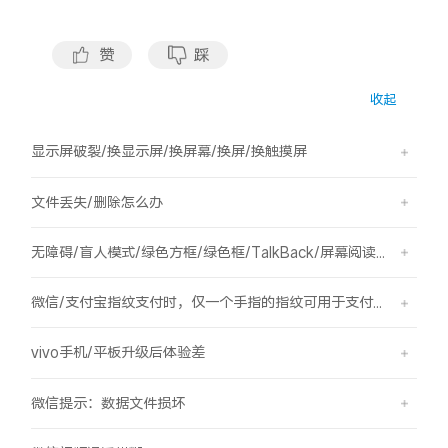
S60
S60 元气版
赞
踩
Y600 Turbo
Y600 Pro
收起
iQOO Z11i
iQOO 15T
显示屏破裂/换显示屏/换屏幕/换屏/换触摸屏
vivo TWS 5 Pro
vivo Pad6 Pro
文件丢失/删除怎么办
X300 Ultra
X300s
无障碍/盲人模式/绿色方框/绿色框/TalkBack/屏幕阅读/屏幕朗读
S50 Pro mini
S50
微信/支付宝指纹支付时，仅一个手指的指纹可用于支付，其他已录入的指纹无法用于支付。
Y6
Y60
vivo手机/平板升级后体验差
iQOO Z11
iQOO Z11x
微信提示：数据文件损坏
vivo 头戴降噪耳机
vivo TWS 5e