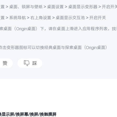
置 > 桌面、锁屏与壁纸 > 桌面设置 > 桌面显示变形器 > 开启开
置 > 系统导航 > 右上角设置 > 桌面显示交互池 > 开启开关
索桌面（Origin桌面）下，请在桌面上滑进入应用程序列表，
。
点击变形器图标可以切换经典桌面与探索桌面（Origin桌面）
赞
踩
题
换显示屏/换屏幕/换屏/换触摸屏