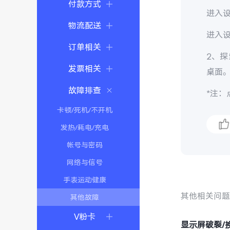
付款方式
进入设
物流配送
进入设
订单相关
2、探
发票相关
桌面
故障排查
*注：
卡顿/死机/不开机
发热/耗电/充电
帐号与密码
网络与信号
手表运动健康
其他相关问
其他故障
V粉卡
显示屏破裂/