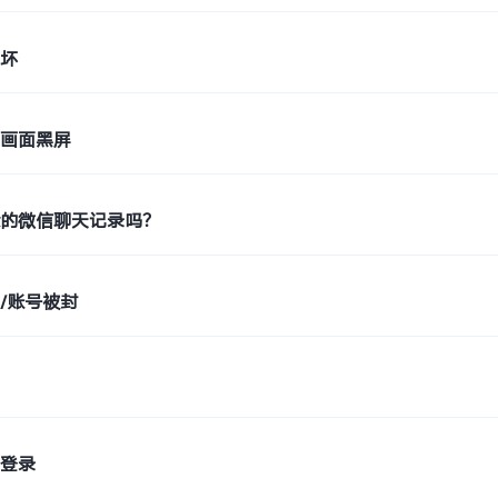
损坏
天画面黑屏
除的微信聊天记录吗？
/账号被封
步
式登录