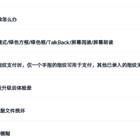
除怎么办
式/绿色方框/绿色框/TalkBack/屏幕阅读/屏幕朗读
指纹支付时，仅一个手指的指纹可用于支付，其他已录入的指纹
平板升级后体验差
数据文件损坏
话模糊