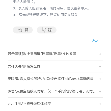
晰的人脸图片。
S60
S60 元气版
3、录入的人脸在使用一段时间后，建议重新录入。
4、暗光或强光环境下，建议使用指纹解锁。
Y600 Turbo
Y600 Pro
赞
踩
iQOO Z11i
iQOO 15T
收起
vivo TWS 5 Pro
vivo Pad6 Pro
显示屏破裂/换显示屏/换屏幕/换屏/换触摸屏
X300 Ultra
X300s
文件丢失/删除怎么办
S50 Pro mini
S50
无障碍/盲人模式/绿色方框/绿色框/TalkBack/屏幕阅读/屏幕朗读
Y6
Y60
微信/支付宝指纹支付时，仅一个手指的指纹可用于支付，其他已录入的指纹无法用于支付。
iQOO Z11
iQOO Z11x
vivo手机/平板升级后体验差
vivo 头戴降噪耳机
vivo TWS 5e