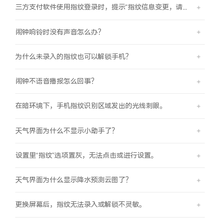
三方支付软件使用指纹登录时，提示“指纹信息变更，请重新验证登录信息后使用”
闹钟响铃时没有声音怎么办？
为什么未录入的指纹也可以解锁手机？
闹钟不语音播报怎么回事？
在暗环境下，手机指纹识别区域发出的光线刺眼。
天气界面为什么不显示小助手了？
设置里“指纹”选项置灰，无法点击或进行设置。
天气界面为什么显示降水预测云图了？
更换屏幕后，指纹无法录入或解锁不灵敏。