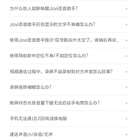
为什么他人能够唤醒Jovi语音助手？
Jovi语音助手识别显示的文字不准确怎么办？
使用Jovi语音助手提示“信号跑去外太空了，请稍后再试哦”是怎么回事？
使用导航软件定位不准/不能定位怎么办？
视频通话过程中，录屏不能录制到对方声音怎么回事？
录屏画质模糊怎么办？
熄屏状态长按音量下键无法启动手电筒怎么办？
手机无法通过USB线连接电脑
通话声音小/杂音/无声