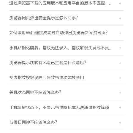
通过浏览器下载的应用版本和应用平台的版本不匹配，怎么办？
浏览器网页弹出安全提示是怎么回事？
如何取消WiFi连接成功时自动弹出浏览器新闻资讯页？
手机贴钢化膜后，指纹无法录入、指纹解锁失灵或不灵敏。
浏览器提示跳转有风险已拦截是什么意思？
侧边指纹按键误触后导致指纹功能被禁用
关机状态闹钟不响铃怎么办？
手机熄屏状态下，不显示指纹图标或无法通过指纹解锁
节假日闹钟不响铃怎么办？