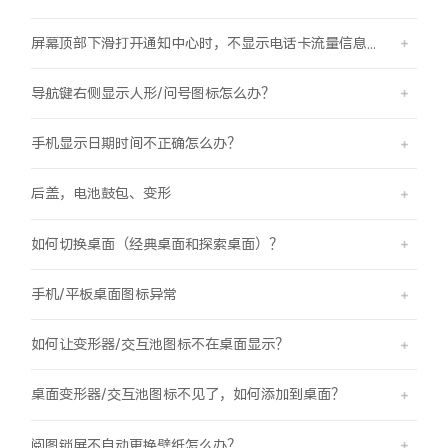
屏幕顶部下滑打开通知中心时，不显示电话卡流量信息怎么办？
导航键右侧显示人形/问号图标怎么办？
手机显示日期时间不正确怎么办？
后盖，电池鼓包、变形
如何切换桌面（经典桌面和探索桌面）？
手机/平板桌面图标异常
如何让变形器/交互池图标不在桌面显示？
桌面变形器/交互池图标不见了，如何添加到桌面？
阅图锁屏不自动更换壁纸怎么办？