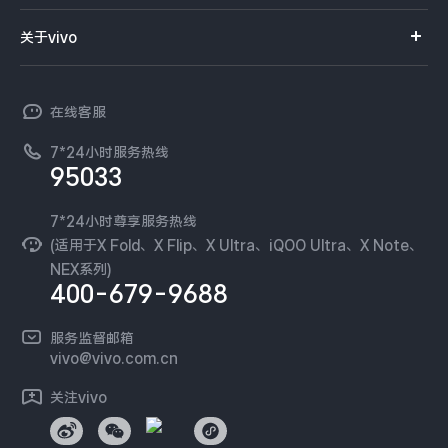
服务网点
智能硬件
供应商协同平台
订单查询
关于vivo
查找手机
T系列
开放平台
官网APP下载
vivo 简介
常见问题
NEX系列
vivo 企业业务
在线客服
工作机会
服务政策
廉正合规
7*24小时服务热线
新闻资讯
95033
环保回收
国补营业执照
隐私中心
安全公告
7*24小时尊享服务热线
无线电发射设备销售备案
可持续发展
(适用于X Fold、X Flip、X Ultra、iQOO Ultra、X Note、
服务隐私政策
NEX系列)
vivo 蔡司影像
400-679-9688
Log还原LUTs下载
开发者社区
服务监督邮箱
vivo 办公套件
vivo@vivo.com.cn
蓝河操作系统
关注vivo
vivo 通信