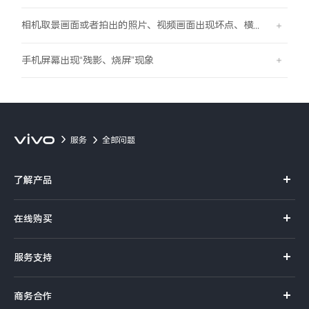
相机取景画面或者拍出的照片、视频画面出现坏点、横线、竖线的现象
手机屏幕出现“残影、烧屏”现象
服务
全部问题
了解产品
X系列
在线购买
S系列
官方商城
服务支持
Y系列
选购手机
真伪查询
iQOO手机
商务合作
选购配件