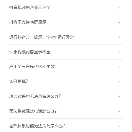
iQOO Neo11
iQOO 15
全部Y机型
对比Y机型
抖音视频内容显示不全
vivo WATCH GT 2
vivo Vision
全部iQOO机型
对比iQOO机型
抖音不支持横屏显示
全部智能硬件
运行抖音时，提示：“抖音”运行异常
快手视频内容显示不全
应用全局布局优化不生效
如何刷机？
通话过程中无法录音怎么办？
无法拦截骚扰电话怎么办？
面部解锁功能无法关闭怎么办？