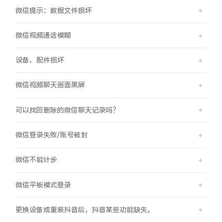
微信提示：数据文件损坏
X300 Pro
X300
微信视频通话模糊
S30 Pro mini
S30
设备、配件损坏
Y500 Pro
Y500
微信视频聊天画面黑屏
iQOO 15 Ultra
iQOO Z11 Turbo
可以找回删除的微信聊天记录吗？
iQOO Pad6 Pro
iQOO TWS 5e
微信登录失败/账号被封
X Fold5
X200 Ultra
微信不能计步
S20 Pro
S20
全部X机型
对比X机型
微信平板模式登录
Y50 5G
Y50m 5G
全部S机型
对比S机型
更换设备或重装抖音后，抖音某些功能缺失。