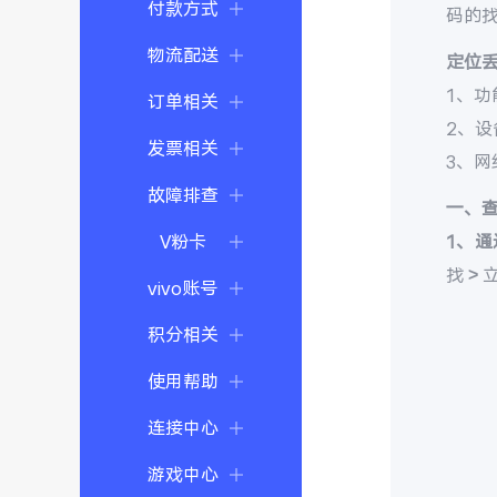
付款方式
码的
物流配送
定位
1、功
订单相关
2、
发票相关
3、
故障排查
一、
V粉卡
1、通
找 >
vivo账号
积分相关
使用帮助
连接中心
游戏中心