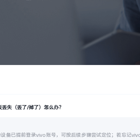
板丢失（丢了/掉了）怎么办？
设备已提前登录vivo账号，可按后续步骤尝试定位；若忘记vi